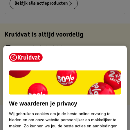
Bekijk alle actieproducten
Kruidvat is altijd voordelig
Gratis ophalen in de winkel
Op werkdagen voor 22:00 uur besteld, volgende dag in huis
Gratis thuisbezorgd vanaf 50.00
Gratis retourneren binnen 30 dagen
Gratis punten met je Kruidvat kaart
We waarderen je privacy
Over dit product
Wij gebruiken cookies om je de beste online ervaring te
bieden en om onze website persoonlijker en makkelijker te
maken.
Zo kunnen we jou de beste acties en aanbiedingen
Productinformatie