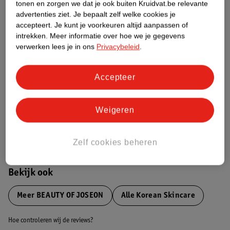
tonen en zorgen we dat je ook buiten Kruidvat.be relevante
advertenties ziet.
Je bepaalt zelf welke cookies je
Etiketinformatie
accepteert.
Je kunt je voorkeuren altijd aanpassen of
intrekken.
Meer informatie over hoe we je gegevens
verwerken lees je in ons
Privacybeleid
.
Nature Impact Score
Dit product heeft (nog) geen Nature
Accepteer
Impact Score.
Meer informatie
Weigeren
Bestel & Bezorginformatie
Zelf cookies beheren
Bekijk ook
Meer
BEAUTY OF JOSEON
Alle Korean Skincare
Hoe controleren wij de reviews?