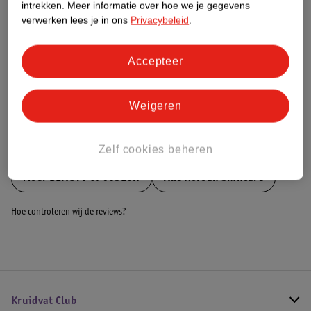
intrekken.
Meer informatie over hoe we je gegevens
Dit product heeft (nog) geen Nature
verwerken lees je in ons
Privacybeleid
.
Impact Score.
Meer informatie
Accepteer
Bestel & Bezorginformatie
Weigeren
Bekijk ook
Zelf cookies beheren
Meer
BEAUTY OF JOSEON
Alle Korean Skincare
Hoe controleren wij de reviews?
Kruidvat Club