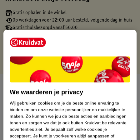
Gratis ophalen in de winkel
Op werkdagen voor 22:00 uur besteld, volgende dag in huis
Gratis thuisbezorgd vanaf 50.00
Gratis retourneren binnen 30 dagen
Gratis punten met je Kruidvat kaart
Over dit product
We waarderen je privacy
Productinformatie
Wij gebruiken cookies om je de beste online ervaring te
bieden en om onze website persoonlijker en makkelijker te
Etiketinformatie
maken.
Zo kunnen we jou de beste acties en aanbiedingen
tonen en zorgen we dat je ook buiten Kruidvat.be relevante
advertenties ziet.
Je bepaalt zelf welke cookies je
Nature Impact Score
accepteert.
Je kunt je voorkeuren altijd aanpassen of