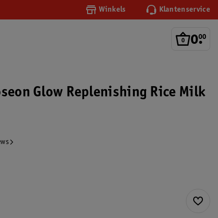
Winkels
Klantenservice
0
.
00
oseon Glow Replenishing Rice Milk
ews