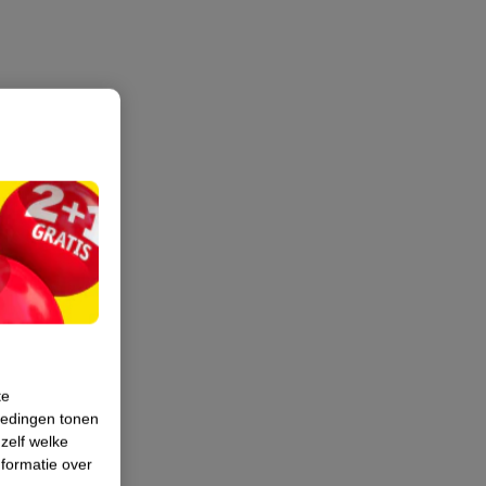
te
iedingen tonen
 zelf welke
formatie over