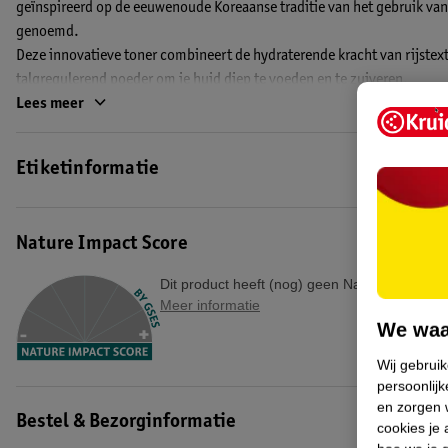
geïnspireerd op de eeuwenoude Koreaanse traditie van het gebruik va
genoemd.
Deze innovatieve toner combineert de hydraterende kracht van rijstex
talgregulerend poeder om je huid diep te voeden en te zuiveren.
Lees meer
De lichte, verfrissende formule dringt diep door zonder een vettig laag
voor alle huidtypen, inclusief de gevoelige huid.
Etiketinformatie
De unieke dubbele formule bestaat uit een vochtlaag vol met voedzaam 
overtollige olie absorbeert en je poriën verfijnt.
Nature Impact Score
De Beauty of Joseon Glow Replenishing Rice Milk Toner is ideaal voor da
Dit product heeft (nog) geen Nature Impact S
voor een volle, gladde en stralende teint, met diepe hydratatie en a
Meer informatie
gehydrateerde huid, de hele dag door.
We waa
EAN code:8809968130239
Wij gebrui
persoonlijk
en zorgen w
Bestel & Bezorginformatie
cookies je 