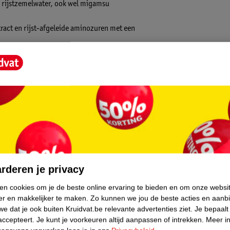
n rijstzemelwater, ook wel migamsu
tract en rijst-afgeleide aminozuren met een
je achter te laten, waardoor het geschikt is
rijstextract en een poederlaag die effectief
gelijks gebruik in elk seizoen. Hij zorgt
core.
ntioxidantenbescherming voor een comfortabel
rderen je privacy
ken cookies om je de beste online ervaring te bieden en om onze websi
er en makkelijker te maken.
Zo kunnen we jou de beste acties en aanb
e dat je ook buiten Kruidvat.be relevante advertenties ziet.
Je bepaalt
accepteert.
Je kunt je voorkeuren altijd aanpassen of intrekken.
Meer in