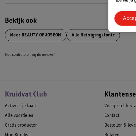
hoe we je 
Acce
Bekijk ook
Meer
BEAUTY OF JOSEON
Alle Reinigingstonic
Hoe controleren wij de reviews?
Kruidvat Club
Klantense
Activeer je kaart
Veelgestelde vr
Alle voordelen
Contact
Gratis producten
Bestellen & lev
Mijn Kruidvat
Betalen