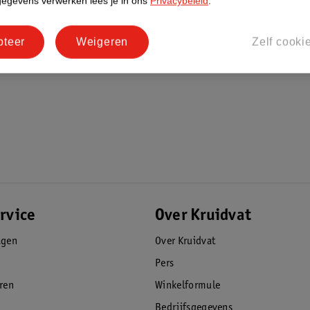
gegevens verwerken lees je in ons
Privacybeleid
.
pteer
Weigeren
Zelf cooki
rvice
Over Kruidvat
agen
Over Kruidvat
Pers
eren
Winkelformule
Bedrijfsgegevens