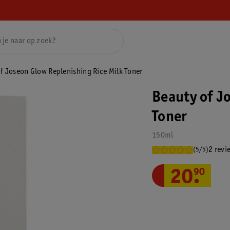
f Joseon Glow Replenishing Rice Milk Toner
Beauty of J
Toner
150ml
2 revi
(5/5)
20
.
90