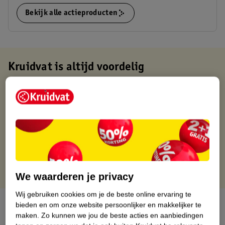
Bekijk alle actieproducten
Kruidvat is altijd voordelig
Gratis ophalen in de winkel
Op werkdagen voor 22:00 uur besteld, volgende dag in huis
Gratis thuisbezorgd vanaf 50.00
Gratis retourneren binnen 30 dagen
Gratis punten met je Kruidvat kaart
We waarderen je privacy
Wij gebruiken cookies om je de beste online ervaring te
Over dit product
bieden en om onze website persoonlijker en makkelijker te
maken.
Zo kunnen we jou de beste acties en aanbiedingen