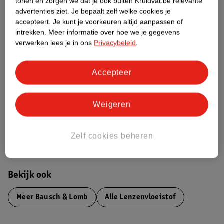
tonen en zorgen we dat je ook buiten Kruidvat.be relevante
Productinformatie
advertenties ziet.
Je bepaalt zelf welke cookies je
accepteert.
Je kunt je voorkeuren altijd aanpassen of
Etiketinformatie
intrekken.
Meer informatie over hoe we je gegevens
verwerken lees je in ons
Privacybeleid
.
Nature Impact Score
Accepteer
Dit product heeft (nog) geen Nature
Impact Score.
Meer informatie
Weigeren
Zelf cookies beheren
Bestel & Bezorginformatie
Bekijk ook
Meer
Bausch & Lomb
Alle Lenzenvloeistof