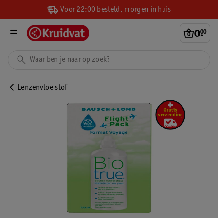
Voor 22:00 besteld, morgen in huis
0
.
00
Lenzenvloeistof