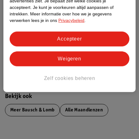
advertenties ziet.
Je bepaalt zelf welke cookies je
Etiketinformatie
accepteert.
Je kunt je voorkeuren altijd aanpassen of
intrekken.
Meer informatie over hoe we je gegevens
verwerken lees je in ons
Privacybeleid
.
Nature Impact Score
Dit product heeft (nog) geen Nature
Accepteer
Impact Score.
Meer informatie
Weigeren
Bestel & Bezorginformatie
Zelf cookies beheren
Bekijk ook
Meer
Bausch & Lomb
Alle Maandlenzen