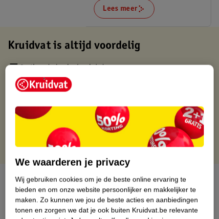
Lees meer
Kruidvat is altijd voordelig
Gratis ophalen in de winkel
Op werkdagen voor 22:00 uur besteld, volgende dag in huis
Gratis thuisbezorgd vanaf 50.00
Gratis retourneren binnen 30 dagen
Gratis punten met je Kruidvat kaart
We waarderen je privacy
Over dit product
Wij gebruiken cookies om je de beste online ervaring te
bieden en om onze website persoonlijker en makkelijker te
maken.
Zo kunnen we jou de beste acties en aanbiedingen
Productinformatie
tonen en zorgen we dat je ook buiten Kruidvat.be relevante