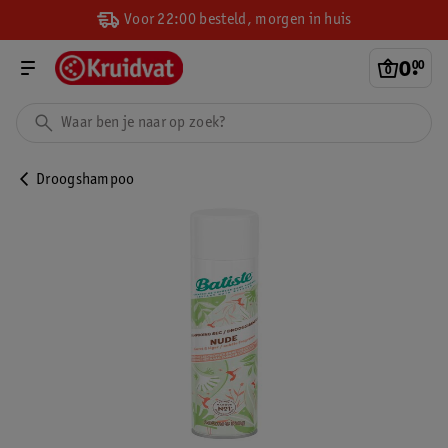
Voor 22:00 besteld, morgen in huis
0
.
00
Droogshampoo