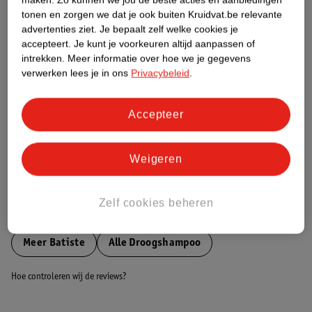
Etiketinformatie
tonen en zorgen we dat je ook buiten Kruidvat.be relevante
advertenties ziet.
Je bepaalt zelf welke cookies je
accepteert.
Je kunt je voorkeuren altijd aanpassen of
Nature Impact Score
intrekken.
Meer informatie over hoe we je gegevens
verwerken lees je in ons
Privacybeleid
.
Dit product heeft (nog) geen Nature
Impact Score.
Meer informatie
Accepteer
Weigeren
Bestel & Bezorginformatie
Zelf cookies beheren
Bekijk ook
Meer
Batiste
Alle Droogshampoo
Hoe controleren wij de reviews?