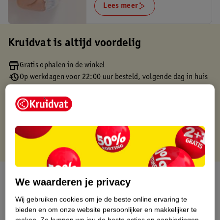
Lees meer
Kruidvat is altijd voordelig
Gratis ophalen in de winkel
Op werkdagen voor 22:00 uur besteld, volgende dag in huis
Gratis thuisbezorgd vanaf 50.00
Gratis retourneren binnen 30 dagen
Gratis punten met je Kruidvat kaart
Over dit product
We waarderen je privacy
Productinformatie
Wij gebruiken cookies om je de beste online ervaring te
bieden en om onze website persoonlijker en makkelijker te
maken.
Zo kunnen we jou de beste acties en aanbiedingen