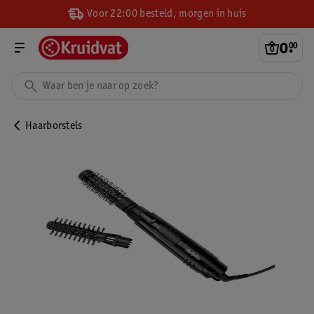
Voor 22:00 besteld, morgen in huis
0
.
00
Haarborstels