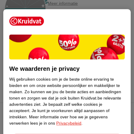
Meer informatie
Bestel & Bezorginformatie
Bekijk ook
Meer
Babyliss
Alle Haardroger
We waarderen je privacy
Hoe controleren wij de reviews?
Wij gebruiken cookies om je de beste online ervaring te
bieden en om onze website persoonlijker en makkelijker te
maken.
Zo kunnen we jou de beste acties en aanbiedingen
tonen en zorgen we dat je ook buiten Kruidvat.be relevante
advertenties ziet.
Je bepaalt zelf welke cookies je
accepteert.
Je kunt je voorkeuren altijd aanpassen of
Kruidvat Club
intrekken.
Meer informatie over hoe we je gegevens
verwerken lees je in ons
Privacybeleid
.
Klantenservice