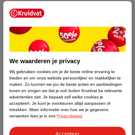
Etiketinformatie
Nature Impact Score
Dit product heeft (nog) geen Nature
Impact Score.
Meer informatie
We waarderen je privacy
Wij gebruiken cookies om je de beste online ervaring te
bieden en om onze website persoonlijker en makkelijker te
Bestel & Bezorginformatie
maken.
Zo kunnen we jou de beste acties en aanbiedingen
tonen en zorgen we dat je ook buiten Kruidvat.be relevante
advertenties ziet.
Je bepaalt zelf welke cookies je
Bekijk ook
accepteert.
Je kunt je voorkeuren altijd aanpassen of
intrekken.
Meer informatie over hoe we je gegevens
Meer
Axe Fine Fragrance
Alle Deospray
verwerken lees je in ons
Privacybeleid
.
Hoe controleren wij de reviews?
Accepteer