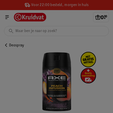
Voor 22:00 besteld, morgen in huis
0
.
00
Deospray