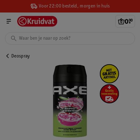
Voor 22:00 besteld, morgen in huis
0
.
00
Deospray