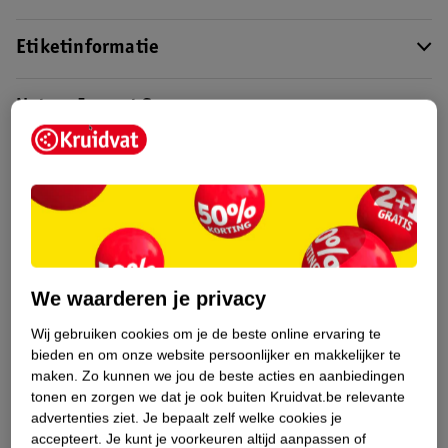
Etiketinformatie
Nature Impact Score
Dit product heeft (nog) geen Nature
Impact Score.
Meer informatie
Bestel & Bezorginformatie
We waarderen je privacy
Wij gebruiken cookies om je de beste online ervaring te
Bekijk ook
bieden en om onze website persoonlijker en makkelijker te
maken.
Zo kunnen we jou de beste acties en aanbiedingen
Meer
Axe
Alle Deospray
tonen en zorgen we dat je ook buiten Kruidvat.be relevante
advertenties ziet.
Je bepaalt zelf welke cookies je
Hoe controleren wij de reviews?
accepteert.
Je kunt je voorkeuren altijd aanpassen of