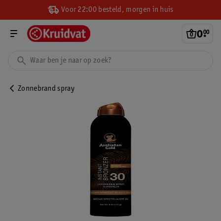
Voor 22:00 besteld, morgen in huis
0
.
00
Zonnebrand spray