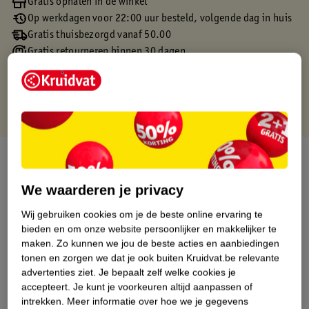
Gratis ophalen in de winkel
Op werkdagen voor 22:00 uur besteld, volgende dag in huis
Gratis thuisbezorgd vanaf 50.00
Gratis retourneren binnen 30 dagen
Gratis punten met je Kruidvat kaart
Over dit product
We waarderen je privacy
Productinformatie
Wij gebruiken cookies om je de beste online ervaring te
bieden en om onze website persoonlijker en makkelijker te
Etiketinformatie
maken.
Zo kunnen we jou de beste acties en aanbiedingen
tonen en zorgen we dat je ook buiten Kruidvat.be relevante
Nature Impact Score
advertenties ziet.
Je bepaalt zelf welke cookies je
accepteert.
Je kunt je voorkeuren altijd aanpassen of
Dit product heeft (nog) geen Nature
intrekken.
Meer informatie over hoe we je gegevens
Impact Score.