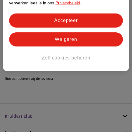
verwerken lees je in ons
Privacybeleid
.
Meer informatie
Accepteer
Bestel & Bezorginformatie
Weigeren
Bekijk ook
Zelf cookies beheren
Meer
Australian Gold
Alle Zonnebrand spray
Hoe controleren wij de reviews?
Kruidvat Club