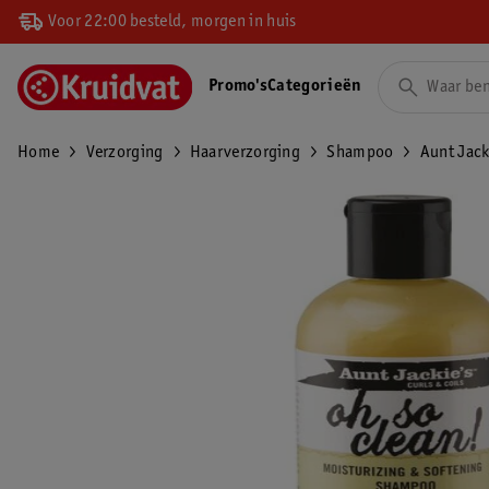
Voor 22:00 besteld, morgen in huis
Promo's
Categorieën
Home
Verzorging
Haarverzorging
Shampoo
Aunt Jack