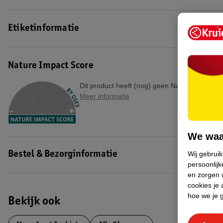
Etiketinformatie
Nature Impact Score
Dit product heeft (nog) geen Nature Impact S
Meer informatie
We waa
Wij gebrui
Bestel & Bezorginformatie
persoonlijk
en zorgen w
cookies je 
hoe we je 
Bekijk ook