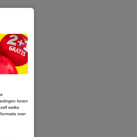
te
iedingen tonen
 zelf welke
formatie over