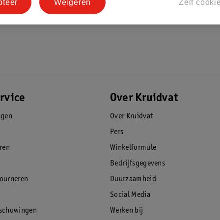
pteer
Weigeren
Zelf cooki
rvice
Over Kruidvat
agen
Over Kruidvat
Pers
eren
Winkelformule
Bedrijfsgegevens
tourneren
Duurzaamheid
Social Media
rschuwingen
Werken bij