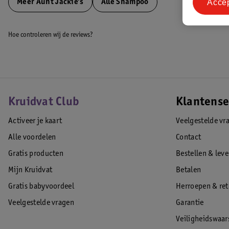
Acce
Meer
Aunt Jackie's
Alle Shampoo
Hoe controleren wij de reviews?
Kruidvat Club
Klantense
Activeer je kaart
Veelgestelde vr
Alle voordelen
Contact
Gratis producten
Bestellen & lev
Mijn Kruidvat
Betalen
Gratis babyvoordeel
Herroepen & re
Veelgestelde vragen
Garantie
Veiligheidswaa