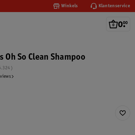
Winkels
Klantenservice
0
.
00
's Oh So Clean Shampoo
5.324
eviews