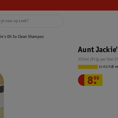
ie's Oh So Clean Shampoo
Aunt Jackie
355ml
Prijs per
liter
2
8 r
(4.63/5)
8
.
99