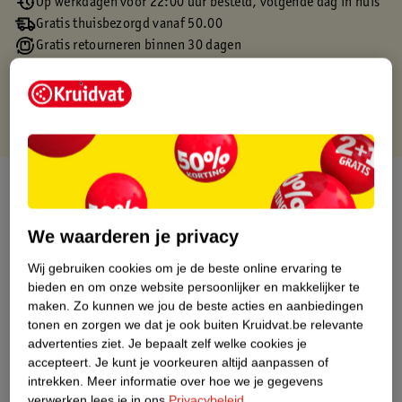
Op werkdagen voor 22:00 uur besteld, volgende dag in huis
Gratis thuisbezorgd vanaf 50.00
Gratis retourneren binnen 30 dagen
Gratis punten met je Kruidvat kaart
Over dit product
Productinformatie
We waarderen je privacy
Wij gebruiken cookies om je de beste online ervaring te
Etiketinformatie
bieden en om onze website persoonlijker en makkelijker te
maken.
Zo kunnen we jou de beste acties en aanbiedingen
tonen en zorgen we dat je ook buiten Kruidvat.be relevante
Nature Impact Score
advertenties ziet.
Je bepaalt zelf welke cookies je
Dit product heeft (nog) geen Nature
accepteert.
Je kunt je voorkeuren altijd aanpassen of
Impact Score.
intrekken.
Meer informatie over hoe we je gegevens
Meer informatie
verwerken lees je in ons
Privacybeleid
.