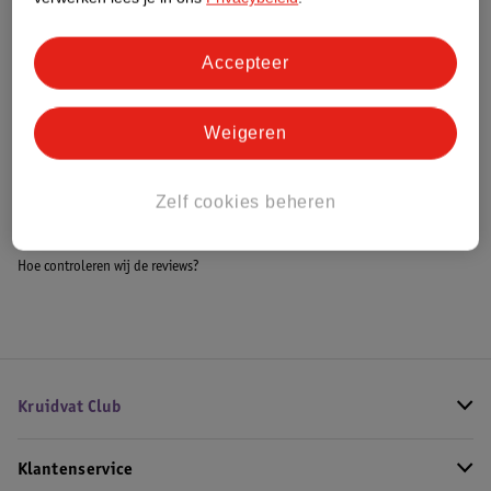
Accepteer
Bestel & Bezorginformatie
Weigeren
Bekijk ook
Zelf cookies beheren
Meer
As I Am
Alle Krullenverzorging
Hoe controleren wij de reviews?
Kruidvat Club
Klantenservice