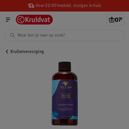
Voor 22:00 besteld, morgen in huis
0
.
00
Krullenverzorging