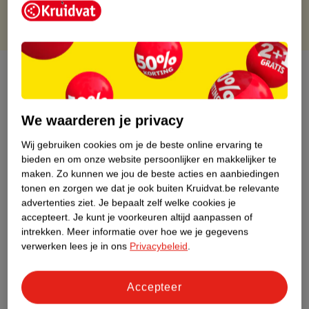
Over dit product
Productinformatie
We waarderen je privacy
Etiketinformatie
Wij gebruiken cookies om je de beste online ervaring te
bieden en om onze website persoonlijker en makkelijker te
maken.
Zo kunnen we jou de beste acties en aanbiedingen
Nature Impact Score
tonen en zorgen we dat je ook buiten Kruidvat.be relevante
advertenties ziet.
Je bepaalt zelf welke cookies je
Dit product heeft (nog) geen Nature
accepteert.
Je kunt je voorkeuren altijd aanpassen of
Impact Score.
intrekken.
Meer informatie over hoe we je gegevens
Meer informatie
verwerken lees je in ons
Privacybeleid
.
Accepteer
Bestel & Bezorginformatie