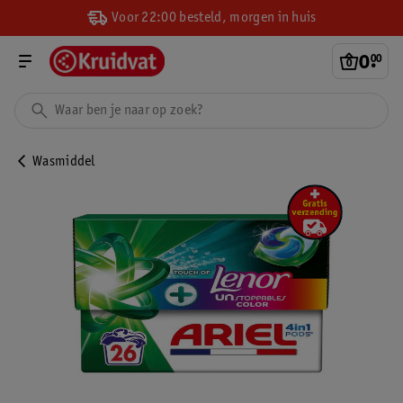
Voor 22:00 besteld, morgen in huis
0
.
00
Wasmiddel