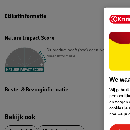
Etiketinformatie
Nature Impact Score
Dit product heeft (nog) geen Nature Impact S
Meer informatie
We waa
Wij gebrui
Bestel & Bezorginformatie
persoonlijk
en zorgen w
cookies je 
hoe we je 
Bekijk ook