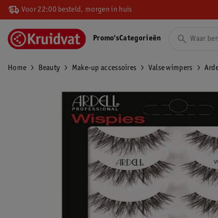
Voor 22:00 besteld, morgen in huis
Promo's
Categorieën
Home
Beauty
Make-up accessoires
Valse wimpers
Arde