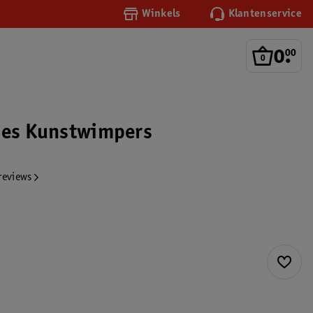
Winkels
Klantenservice
0
.
00
ies Kunstwimpers
reviews