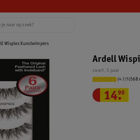
ll Wispies Kunstwimpers
Ardell Wisp
zwart, 5 paar
568 
(4.7/5)
14
.
99