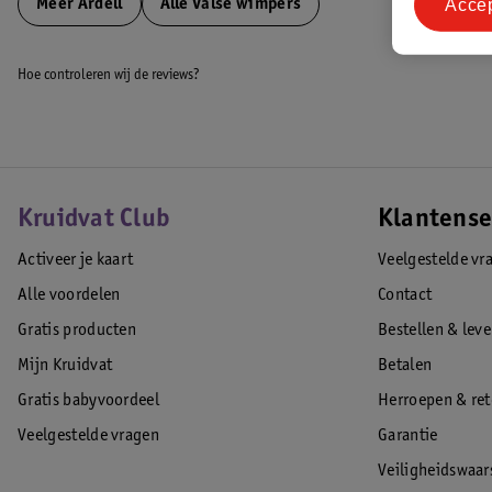
Acce
Meer
Ardell
Alle Valse wimpers
Hoe controleren wij de reviews?
Kruidvat Club
Klantense
Activeer je kaart
Veelgestelde vr
Alle voordelen
Contact
Gratis producten
Bestellen & lev
Mijn Kruidvat
Betalen
Gratis babyvoordeel
Herroepen & re
Veelgestelde vragen
Garantie
Veiligheidswaa