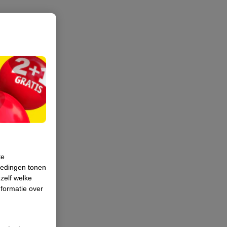
te
iedingen tonen
 zelf welke
formatie over