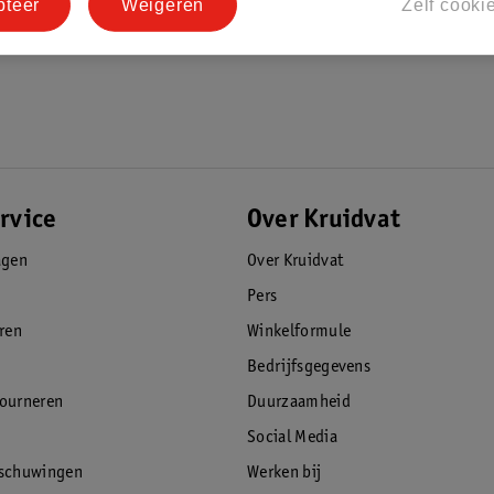
pteer
Weigeren
Zelf cooki
rvice
Over Kruidvat
agen
Over Kruidvat
Pers
eren
Winkelformule
Bedrijfsgegevens
tourneren
Duurzaamheid
Social Media
rschuwingen
Werken bij