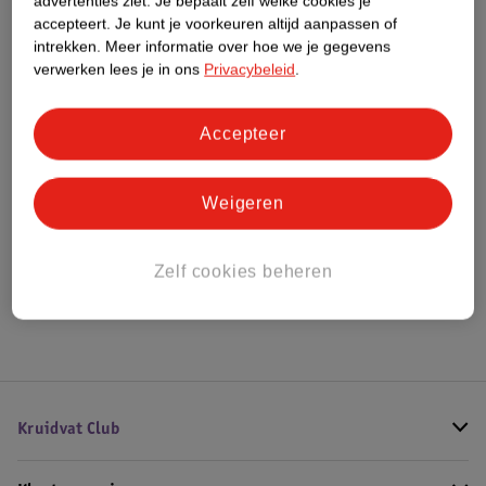
advertenties ziet.
Je bepaalt zelf welke cookies je
Meer informatie
accepteert.
Je kunt je voorkeuren altijd aanpassen of
intrekken.
Meer informatie over hoe we je gegevens
verwerken lees je in ons
Privacybeleid
.
Bestel & Bezorginformatie
Accepteer
Bekijk ook
Weigeren
Meer
Ardell
Alle Valse wimpers
Zelf cookies beheren
Hoe controleren wij de reviews?
Kruidvat Club