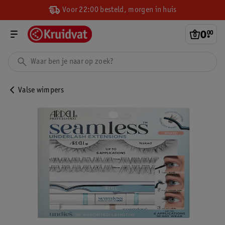
Voor 22:00 besteld, morgen in huis
0
.
00
Valse wimpers