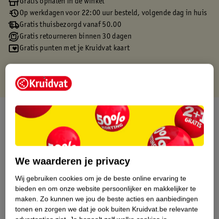
Gratis ophalen in de winkel
Op werkdagen voor 22:00 uur besteld, volgende dag in huis
Gratis thuisbezorgd vanaf 50.00
Gratis retourneren binnen 30 dagen
Gratis punten met je Kruidvat kaart
Over dit product
Productinformatie
We waarderen je privacy
Etiketinformatie
Wij gebruiken cookies om je de beste online ervaring te
bieden en om onze website persoonlijker en makkelijker te
Nature Impact Score
maken.
Zo kunnen we jou de beste acties en aanbiedingen
Dit product heeft (nog) geen Nature
tonen en zorgen we dat je ook buiten Kruidvat.be relevante
Impact Score.