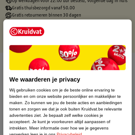
Op werkdagen voor 22:00 uur besteld, volgende dag in huis
Gratis thuisbezorgd vanaf 50.00
Gratis retourneren binnen 30 dagen
Gratis punten met je Kruidvat kaart
Over dit product
Productinformatie
We waarderen je privacy
Wij gebruiken cookies om je de beste online ervaring te
Etiketinformatie
bieden en om onze website persoonlijker en makkelijker te
maken.
Zo kunnen we jou de beste acties en aanbiedingen
tonen en zorgen we dat je ook buiten Kruidvat.be relevante
Nature Impact Score
advertenties ziet.
Je bepaalt zelf welke cookies je
Dit product heeft (nog) geen Nature
accepteert.
Je kunt je voorkeuren altijd aanpassen of
Impact Score.
intrekken.
Meer informatie over hoe we je gegevens
Meer informatie
verwerken lees je in ons
Privacybeleid
.