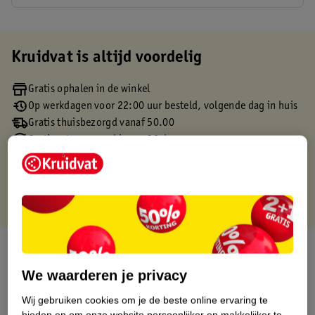
Kruidvat is altijd voordelig
Gratis ophalen in de winkel
Op werkdagen voor 22:00 uur besteld, volgende dag in huis
Gratis thuisbezorgd vanaf 50.00
Gratis retourneren binnen 30 dagen
Gratis punten met je Kruidvat kaart
Over dit product
We waarderen je privacy
Productinformatie
Wij gebruiken cookies om je de beste online ervaring te
bieden en om onze website persoonlijker en makkelijker te