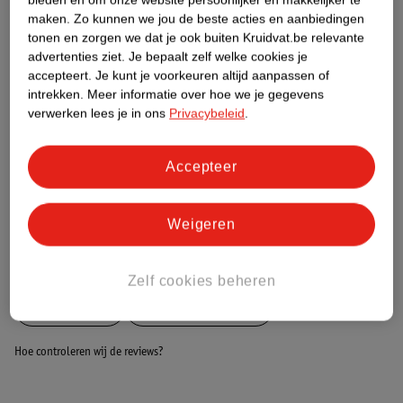
Etiketinformatie
maken.
Zo kunnen we jou de beste acties en aanbiedingen
tonen en zorgen we dat je ook buiten Kruidvat.be relevante
advertenties ziet.
Je bepaalt zelf welke cookies je
Nature Impact Score
accepteert.
Je kunt je voorkeuren altijd aanpassen of
Dit product heeft (nog) geen Nature
intrekken.
Meer informatie over hoe we je gegevens
Impact Score.
verwerken lees je in ons
Privacybeleid
.
Meer informatie
Accepteer
Bestel & Bezorginformatie
Weigeren
Bekijk ook
Zelf cookies beheren
Meer
Antikal
Alle Ontkalkmiddel
Hoe controleren wij de reviews?