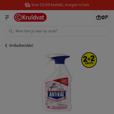
Voor 22:00 besteld, morgen in huis
0
.
00
Ontkalkmiddel