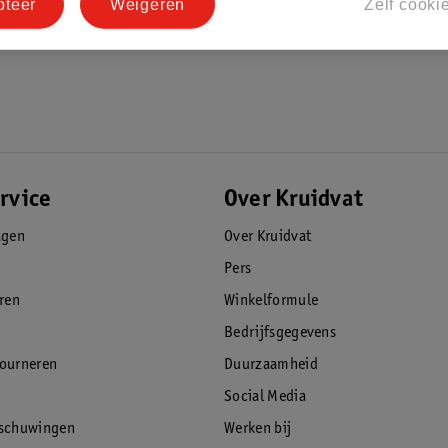
pteer
Weigeren
Zelf cooki
rvice
Over Kruidvat
agen
Over Kruidvat
Pers
eren
Winkelformule
Bedrijfsgegevens
tourneren
Duurzaamheid
Social Media
rschuwingen
Werken bij