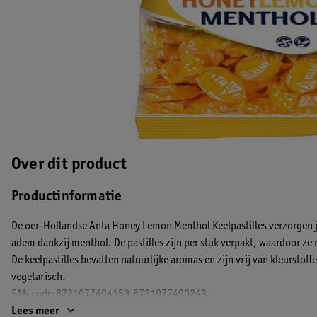
Over dit product
Productinformatie
De oer-Hollandse Anta Honey Lemon Menthol Keelpastilles verzorgen je
adem dankzij menthol. De pastilles zijn per stuk verpakt, waardoor ze 
De keelpastilles bevatten natuurlijke aromas en zijn vrij van kleurstoff
vegetarisch.
EAN code:8721077494159,8721077490243
Lees meer