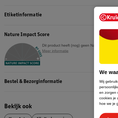
Etiketinformatie
Nature Impact Score
Dit product heeft (nog) geen Nature Impact S
Meer informatie
We waa
Wij gebrui
Bestel & Bezorginformatie
persoonlijk
en zorgen w
cookies je 
hoe we je 
Bekijk ook