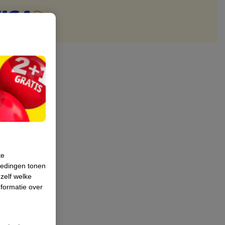
te
iedingen tonen
 zelf welke
formatie over