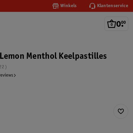
Winkels
Klantenservice
0
.
00
Lemon Menthol Keelpastilles
22
reviews