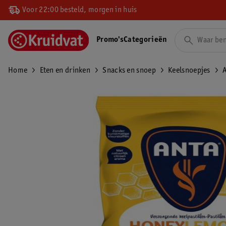
Voor 22:00 besteld, morgen in huis
Promo's
Categorieën
Home
Eten en drinken
Snacks en snoep
Keelsnoepjes
A