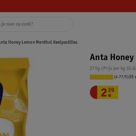
nta Honey Lemon Menthol Keelpastilles
Anta Honey 
275g
Prijs per
kg
10.6
35 
(4.77/5)
2
.
39