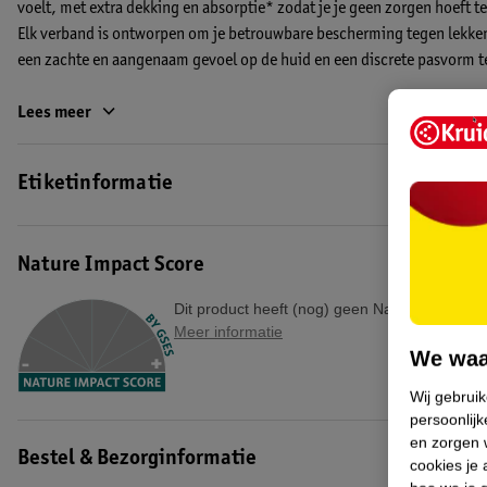
voelt, met extra dekking en absorptie* zodat je je geen zorgen hoeft t
Elk verband is ontworpen om je betrouwbare bescherming tegen lekken
een zachte en aangenaam gevoel op de huid en een discrete pasvorm t
De structuur biedt optimale bescherming met een ultradunne kern, zoda
Lees meer
bescherming. Als niezen of lachen urineverlies veroorzaakt, kun je v
bescherming van de Always Discreet verbanden. Ook handig als kraam
Etiketinformatie
De voordelen van Always Discreet Maxi Protection Maxi Incontin
• Biedt betrouwbare bescherming waarop je kunt rekenen
Nature Impact Score
• De kern met twee beschermende lagen zet vlocht om in gel en houdt 
• Het verband blijft comfortabel op zijn plaats zitten en is discreet, zo
Dit product heeft (nog) geen Nature Impact S
• Met een ultradunne RapidAbsorb kern voor bescherming tegen lekken
Meer informatie
• Dankzij Always Discreet OdourLock ben je beschermd tegen nare geu
We waa
• Dermatologisch getest
Wij gebrui
• Langer en een hoger absorptievermogen* voor een extra betrouwba
persoonlijk
en zorgen w
*vs Always Discreet Long Plus.
Bestel & Bezorginformatie
cookies je 
EAN code:8006530251075