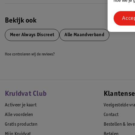
hoe we je 
Acce
Bekijk ook
Meer
Always Discreet
Alle Maandverband
Hoe controleren wij de reviews?
Kruidvat Club
Klantense
Activeer je kaart
Veelgestelde vr
Alle voordelen
Contact
Gratis producten
Bestellen & lev
Mijn Kruidvat
Betalen