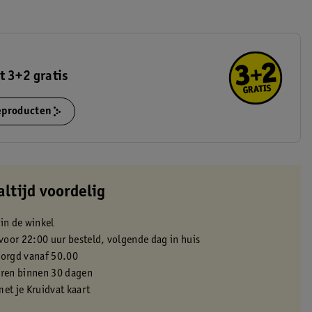
t 3+2 gratis
ieproducten
altijd voordelig
 in de winkel
oor 22:00 uur besteld, volgende dag in huis
zorgd vanaf 50.00
eren binnen 30 dagen
met je Kruidvat kaart