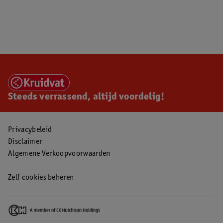
Steeds verrassend, altijd voordelig!
Privacybeleid
Disclaimer
Algemene Verkoopvoorwaarden
Zelf cookies beheren