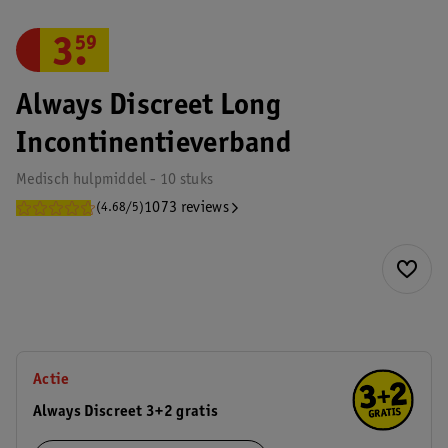
3
.
59
Always Discreet Long
Incontinentieverband
Medisch hulpmiddel - 10 stuks
1073 reviews
(4.68/5)
Actie
Always Discreet 3+2 gratis