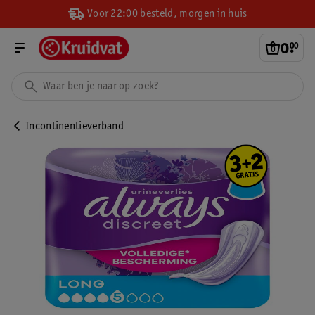
Voor 22:00 besteld, morgen in huis
0
.
00
Incontinentieverband