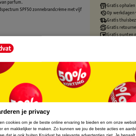
 van parfum.
Gratis ophalen
eedspectrum SPF50 zonnebrandcrème met vijf
Op werkdagen v
Gratis thuisbe
Gratis retourn
e uv-filters. Deze zonnebrand absorbeert
Gratis punten 
me.
nie met oog voor kwaliteit en
edrag aan goede doelen die kinderen met
e effecten van de zon.
core.
rderen je privacy
ken cookies om je de beste online ervaring te bieden en om onze websi
er en makkelijker te maken.
Zo kunnen we jou de beste acties en aanb
e dat je ook buiten Kruidvat.be relevante advertenties ziet.
Je bepaalt