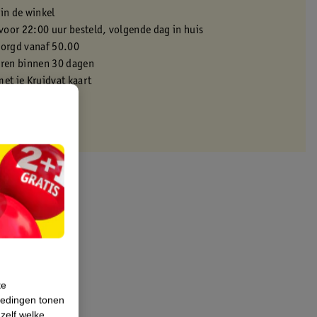
 in de winkel
oor 22:00 uur besteld, volgende dag in huis
zorgd vanaf 50.00
eren binnen 30 dagen
met je Kruidvat kaart
te
iedingen tonen
 zelf welke