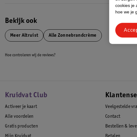
cookies je 
hoe we je 
Bekijk ook
Acce
Meer
Altruist
Alle Zonnebrandcrème
Hoe controleren wij de reviews?
Kruidvat Club
Klantense
Activeer je kaart
Veelgestelde vr
Alle voordelen
Contact
Gratis producten
Bestellen & lev
Mijn Kruidvat
Betalen