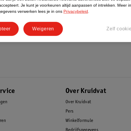
accepteert.
Je kunt je voorkeuren altijd aanpassen of intrekken.
Meer in
gegevens verwerken lees je in ons
Privacybeleid
.
pteer
Weigeren
Zelf cooki
rvice
Over Kruidvat
agen
Over Kruidvat
Pers
eren
Winkelformule
Bedrijfsgegevens