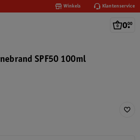
Winkels
Klantenservice
0
.
00
nnebrand SPF50 100ml