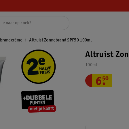
brandcrème
Altruist Zonnebrand SPF50 100ml
Altruist Zo
100ml
6
.
50