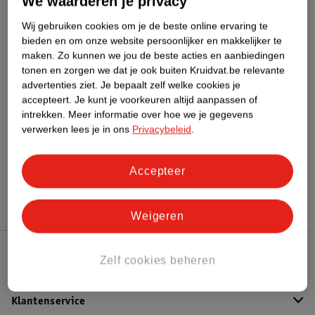
We waarderen je privacy
Wij gebruiken cookies om je de beste online ervaring te
bieden en om onze website persoonlijker en makkelijker te
Bestel & Bezorginformatie
maken.
Zo kunnen we jou de beste acties en aanbiedingen
tonen en zorgen we dat je ook buiten Kruidvat.be relevante
advertenties ziet.
Je bepaalt zelf welke cookies je
accepteert.
Je kunt je voorkeuren altijd aanpassen of
Bekijk ook
intrekken.
Meer informatie over hoe we je gegevens
verwerken lees je in ons
Privacybeleid
.
Meer
Alessandro
Alle Nagellak
Accepteer
Hoe controleren wij de reviews?
Weigeren
Zelf cookies beheren
Kruidvat Club
Klantenservice