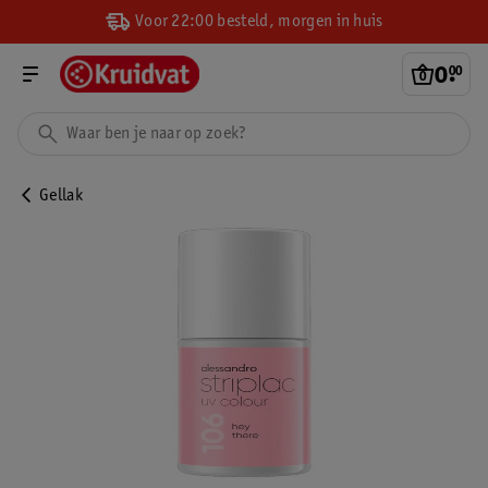
Voor 22:00 besteld, morgen in huis
0
.
00
Gellak