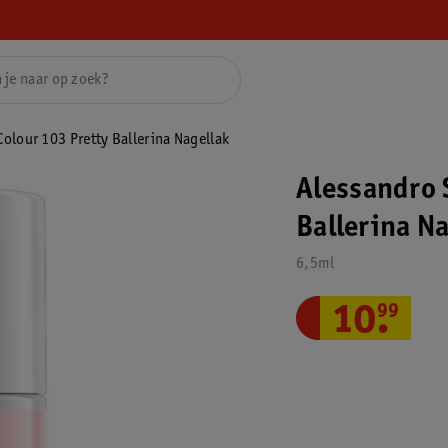
Colour 103 Pretty Ballerina Nagellak
Alessandro 
Ballerina N
6,5ml
10
.
99