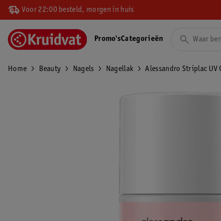
Voor 22:00 besteld, morgen in huis
Promo's
Categorieën
Home
Beauty
Nagels
Nagellak
Alessandro Striplac UV 