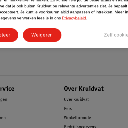
e dat je ook buiten Kruidvat.be relevante advertenties ziet.
Je bepaalt
accepteert.
Je kunt je voorkeuren altijd aanpassen of intrekken.
Meer in
gegevens verwerken lees je in ons
Privacybeleid
.
pteer
Weigeren
Zelf cooki
rvice
Over Kruidvat
agen
Over Kruidvat
Pers
eren
Winkelformule
Bedrijfsgegevens