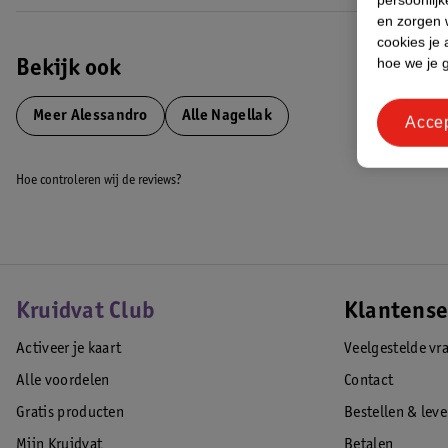
en zorgen w
cookies je 
hoe we je 
Bekijk ook
Meer
Alessandro
Alle Nagellak
Acce
Hoe controleren wij de reviews?
Kruidvat Club
Klantense
Activeer je kaart
Veelgestelde vr
Alle voordelen
Contact
Gratis producten
Bestellen & lev
Mijn Kruidvat
Betalen