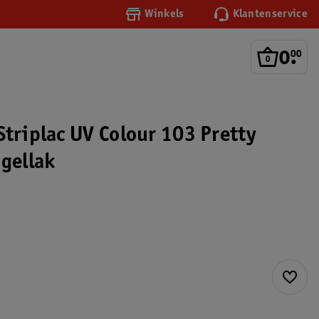
Winkels
Klantenservice
0
.
00
Striplac UV Colour 103 Pretty
agellak