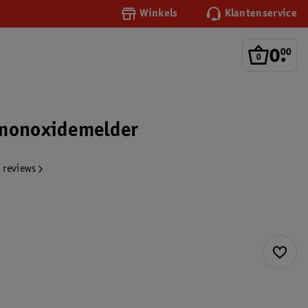
Winkels
Klantenservice
0
.
00
lmonoxidemelder
 reviews