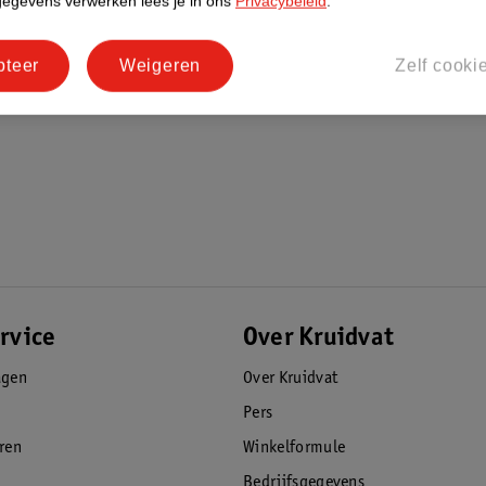
gegevens verwerken lees je in ons
Privacybeleid
.
pteer
Weigeren
Zelf cooki
rvice
Over Kruidvat
agen
Over Kruidvat
Pers
eren
Winkelformule
Bedrijfsgegevens