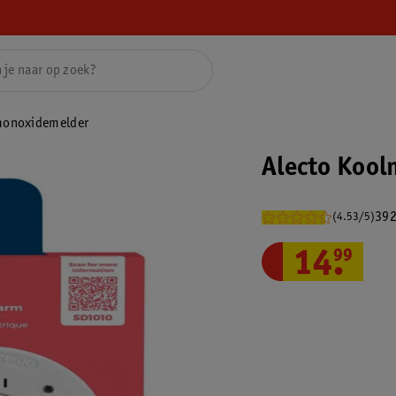
monoxidemelder
Alecto Koo
392
(4.53/5)
14
.
99