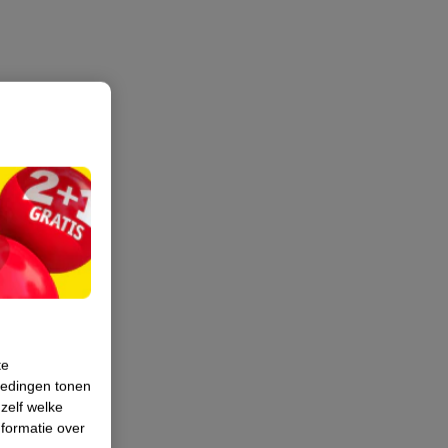
te
iedingen tonen
 zelf welke
formatie over