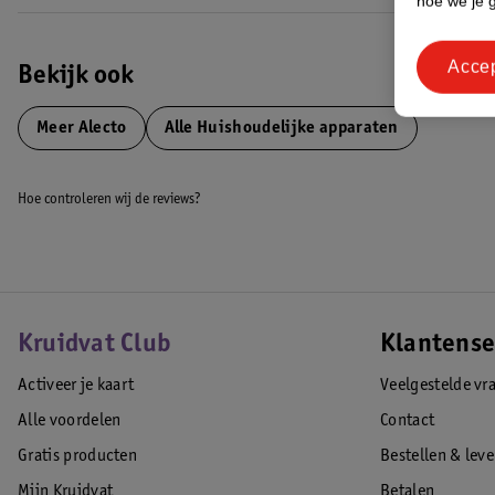
hoe we je 
Acce
Bekijk ook
Meer
Alecto
Alle Huishoudelijke apparaten
Hoe controleren wij de reviews?
Kruidvat Club
Klantense
Activeer je kaart
Veelgestelde vr
Alle voordelen
Contact
Gratis producten
Bestellen & lev
Mijn Kruidvat
Betalen