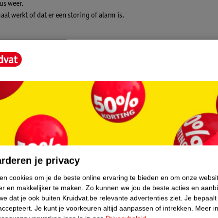
us weer.
l werkt of dat er een storing of alarm is.
nergy alkaline batterijen. De melder geeft
 deze vervangen moeten worden. De melder is
er snel een eenvoudig te monteren.
core.
rderen je privacy
ken cookies om je de beste online ervaring te bieden en om onze websi
er en makkelijker te maken.
Zo kunnen we jou de beste acties en aanb
e dat je ook buiten Kruidvat.be relevante advertenties ziet.
Je bepaalt
accepteert.
Je kunt je voorkeuren altijd aanpassen of intrekken.
Meer in