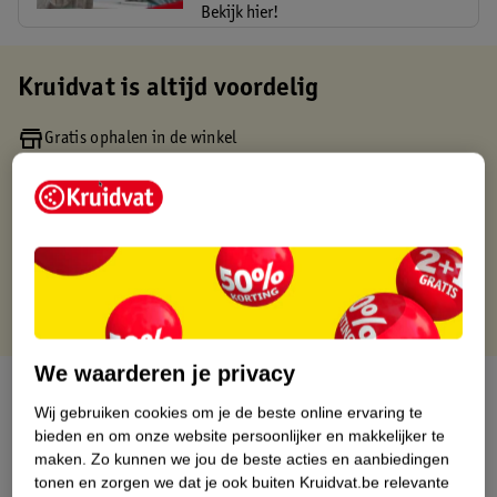
Bekijk hier!
Kruidvat is altijd voordelig
Gratis ophalen in de winkel
Op werkdagen voor 22:00 uur besteld, volgende dag in huis
Gratis thuisbezorgd vanaf 50.00
Gratis retourneren binnen 30 dagen
Gratis punten met je Kruidvat kaart
We waarderen je privacy
Over dit product
Wij gebruiken cookies om je de beste online ervaring te
bieden en om onze website persoonlijker en makkelijker te
Productinformatie
maken.
Zo kunnen we jou de beste acties en aanbiedingen
tonen en zorgen we dat je ook buiten Kruidvat.be relevante