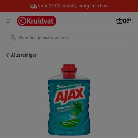
Voor 22:00 besteld, morgen in huis
0
.
00
Allesreiniger