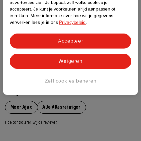
Etiketinformatie
advertenties ziet.
Je bepaalt zelf welke cookies je
accepteert.
Je kunt je voorkeuren altijd aanpassen of
intrekken.
Meer informatie over hoe we je gegevens
Nature Impact Score
verwerken lees je in ons
Privacybeleid
.
Dit product heeft (nog) geen Nature
Impact Score.
Accepteer
Meer informatie
Weigeren
Bestel & Bezorginformatie
Zelf cookies beheren
Bekijk ook
Meer
Ajax
Alle Allesreiniger
Hoe controleren wij de reviews?