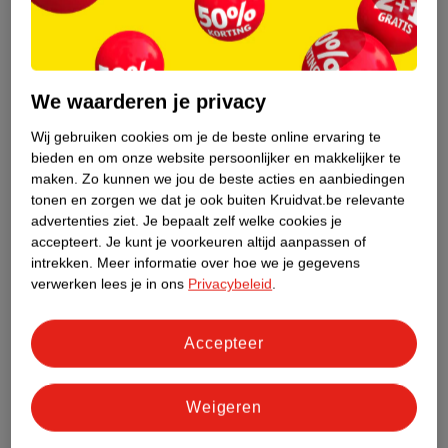
Productinformatie
Etiketinformatie
We waarderen je privacy
Wij gebruiken cookies om je de beste online ervaring te
Nature Impact Score
bieden en om onze website persoonlijker en makkelijker te
Dit product heeft (nog) geen Nature
maken.
Zo kunnen we jou de beste acties en aanbiedingen
Impact Score.
tonen en zorgen we dat je ook buiten Kruidvat.be relevante
Meer informatie
advertenties ziet.
Je bepaalt zelf welke cookies je
accepteert.
Je kunt je voorkeuren altijd aanpassen of
intrekken.
Meer informatie over hoe we je gegevens
verwerken lees je in ons
Privacybeleid
.
Bestel & Bezorginformatie
Accepteer
Bekijk ook
Weigeren
Meer
Airwick
Alle Luchtverfrissers