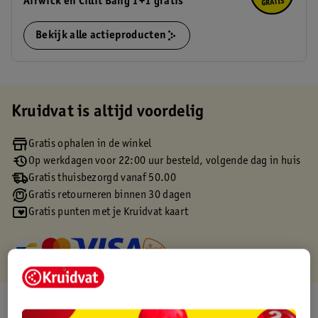
Airwick en Cillit Bang 1+1 gratis
Bekijk alle actieproducten
Kruidvat is altijd voordelig
Gratis ophalen in de winkel
Op werkdagen voor 22:00 uur besteld, volgende dag in huis
Gratis thuisbezorgd vanaf 50.00
Gratis retourneren binnen 30 dagen
Gratis punten met je Kruidvat kaart
Over dit product