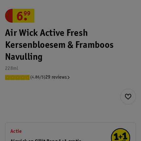
6
.
99
Air Wick Active Fresh
Kersenbloesem & Framboos
Navulling
228ml
29 reviews
(4.86/5)
Actie