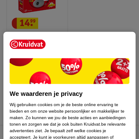
14
.
99
AgfaPhoto LeBox Flash
Wegwerpcamera Met
Flits
8
We waarderen je privacy
Advies door Kruidvat
Wij gebruiken cookies om je de beste online ervaring te
bieden en om onze website persoonlijker en makkelijker te
maken.
Zo kunnen we jou de beste acties en aanbiedingen
tonen en zorgen we dat je ook buiten Kruidvat.be relevante
advertenties ziet.
Je bepaalt zelf welke cookies je
accepteert.
Je kunt je voorkeuren altijd aanpassen of