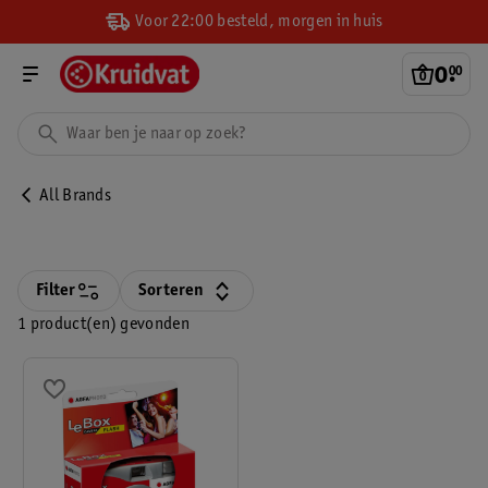
Voor 22:00 besteld, morgen in huis
0
.
00
All Brands
Filter
Sorteren
1 product(en) gevonden