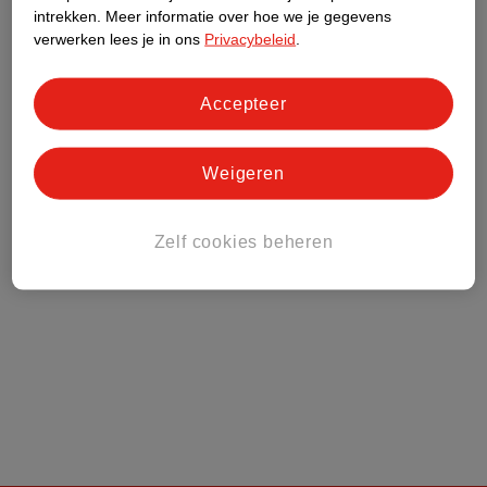
Kruidvat Club
intrekken.
Meer informatie over hoe we je gegevens
verwerken lees je in ons
Privacybeleid
.
Klantenservice
Accepteer
Over Kruidvat
Weigeren
Zelf cookies beheren