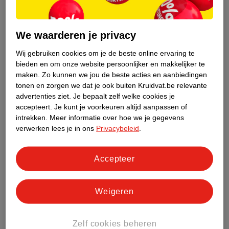
Kies tijdens jouw online bestelling voor de optie ‘Afhalen in de
winkel’.
We waarderen je privacy
Selecteer de winkel waar jij je bestelling wilt afhalen. Je bestelling
Wij gebruiken cookies om je de beste online ervaring te
wordt op één vaste dag in de week geleverd.
bieden en om onze website persoonlijker en makkelijker te
maken.
Zo kunnen we jou de beste acties en aanbiedingen
Maak je bestelproces af. Je ontvangt daarna een e-mail met daarin
tonen en zorgen we dat je ook buiten Kruidvat.be relevante
de bevestiging van je bestelling.
advertenties ziet.
Je bepaalt zelf welke cookies je
accepteert.
Je kunt je voorkeuren altijd aanpassen of
intrekken.
Meer informatie over hoe we je gegevens
verwerken lees je in ons
Privacybeleid
.
Accepteer
Weigeren
Zelf cookies beheren