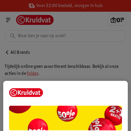
Voor 22:00 besteld, morgen in huis
0
.
00
All Brands
Tijdelijk online geen assortiment beschikbaar. Bekijk al onze
acties in de
folder
.
Kruidvat Club
Klantenservice