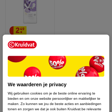
2
.
49
Kruidvat Mama
Protection
Kraamverband
12 stuks
36
We waarderen je privacy
Wij gebruiken cookies om je de beste online ervaring te
Advies door Kruidvat
bieden en om onze website persoonlijker en makkelijker te
maken.
Zo kunnen we jou de beste acties en aanbiedingen
tonen en zorgen we dat je ook buiten Kruidvat.be relevante