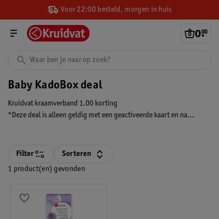
Voor 22:00 besteld, morgen in huis
0
.
00
Baby KadoBox deal
Kruidvat kraamverband 1.00 korting
*Deze deal is alleen geldig met een geactiveerde kaart en na
aanmelding voor de Baby KadoBox. De korting wordt verrekend in
je winkelmandje en zie je alleen wanneer je bent ingelogd.
Filter
Sorteren
1 product(en) gevonden