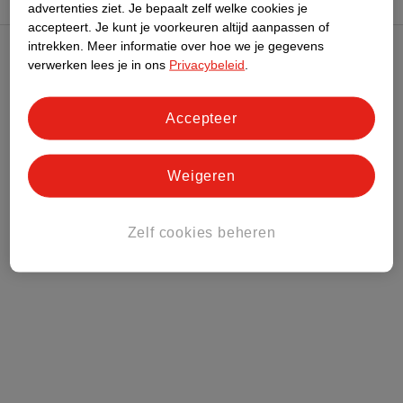
advertenties ziet.
Je bepaalt zelf welke cookies je
accepteert.
Je kunt je voorkeuren altijd aanpassen of
intrekken.
Meer informatie over hoe we je gegevens
verwerken lees je in ons
Privacybeleid
.
Kruidvat Club
Klantenservice
Accepteer
Over Kruidvat
Weigeren
Zelf cookies beheren