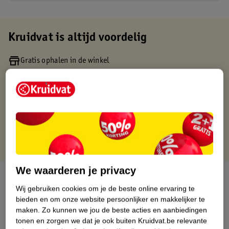
Kruidvat is altijd voordelig
Gratis ophalen in de winkel
Op werkdagen voor 22:00 uur besteld, volgende dag in huis
Gratis thuisbezorgd vanaf 50.00
Gratis retourneren binnen 30 dagen
Gratis punten met je Kruidvat kaart
We waarderen je privacy
Over dit product
Wij gebruiken cookies om je de beste online ervaring te
bieden en om onze website persoonlijker en makkelijker te
Productinformatie
maken.
Zo kunnen we jou de beste acties en aanbiedingen
tonen en zorgen we dat je ook buiten Kruidvat.be relevante