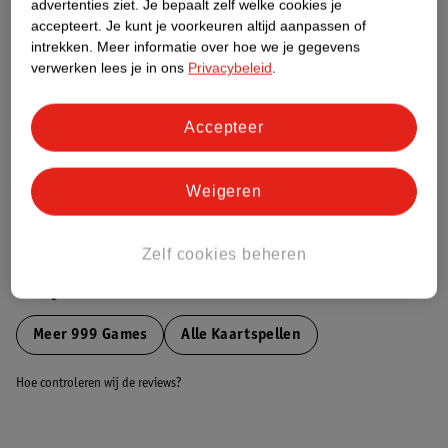
Etiketinformatie
advertenties ziet.
Je bepaalt zelf welke cookies je
accepteert.
Je kunt je voorkeuren altijd aanpassen of
intrekken.
Meer informatie over hoe we je gegevens
Nature Impact Score
verwerken lees je in ons
Privacybeleid
.
Dit product heeft (nog) geen Nature
Impact Score.
Accepteer
Meer informatie
Weigeren
Bestel & Bezorginformatie
Zelf cookies beheren
Bekijk ook
Meer
999 Games
Alle Kaartspellen
Hoe controleren wij de reviews?