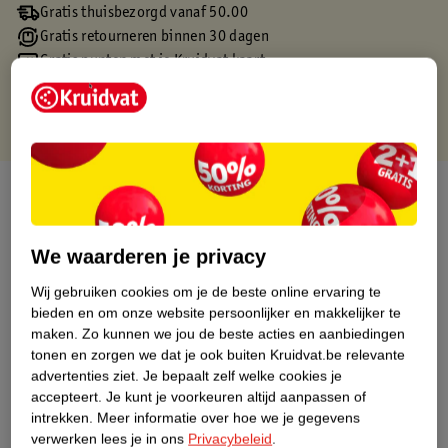
Gratis thuisbezorgd vanaf 50.00
Gratis retourneren binnen 30 dagen
Gratis punten met je Kruidvat kaart
Over dit product
Productinformatie
We waarderen je privacy
Wij gebruiken cookies om je de beste online ervaring te
Etiketinformatie
bieden en om onze website persoonlijker en makkelijker te
maken.
Zo kunnen we jou de beste acties en aanbiedingen
Nature Impact Score
tonen en zorgen we dat je ook buiten Kruidvat.be relevante
advertenties ziet.
Je bepaalt zelf welke cookies je
Dit product heeft (nog) geen Nature
accepteert.
Je kunt je voorkeuren altijd aanpassen of
Impact Score.
intrekken.
Meer informatie over hoe we je gegevens
Meer informatie
verwerken lees je in ons
Privacybeleid
.