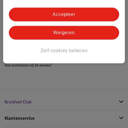
Accepteer
Bestel & Bezorginformatie
Weigeren
Bekijk ook
Zelf cookies beheren
Meer
999 Games
Alle Bordspellen
Hoe controleren wij de reviews?
Kruidvat Club
Klantenservice