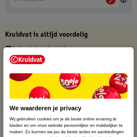
Kruidvat is altijd voordelig
Gratis ophalen in de winkel
Op werkdagen voor 22:00 uur besteld, volgende dag in huis
Gratis thuisbezorgd vanaf 50.00
Gratis retourneren binnen 30 dagen
Gratis punten met je Kruidvat kaart
We waarderen je privacy
Over dit product
Wij gebruiken cookies om je de beste online ervaring te
bieden en om onze website persoonlijker en makkelijker te
Productinformatie
maken.
Zo kunnen we jou de beste acties en aanbiedingen