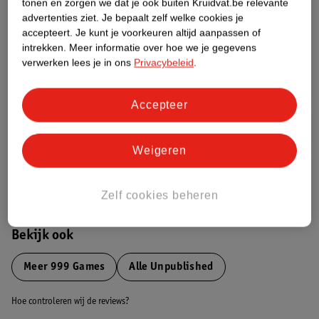
tonen en zorgen we dat je ook buiten Kruidvat.be relevante
advertenties ziet.
Je bepaalt zelf welke cookies je
Etiketinformatie
accepteert.
Je kunt je voorkeuren altijd aanpassen of
intrekken.
Meer informatie over hoe we je gegevens
verwerken lees je in ons
Privacybeleid
.
Nature Impact Score
Dit product heeft (nog) geen Nature
Accepteer
Impact Score.
Meer informatie
Weigeren
Bestel & Bezorginformatie
Zelf cookies beheren
Bekijk ook
Meer
999 Games
Alle Unpublished
Hoe controleren wij de reviews?