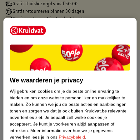
Gratis thuisbezorgd vanaf 50.00
Gratis retourneren binnen 30 dagen
Gratis punten met je Kruidvat kaart
Over dit product
Productinformatie
We waarderen je privacy
Wij gebruiken cookies om je de beste online ervaring te
Etiketinformatie
bieden en om onze website persoonlijker en makkelijker te
maken.
Zo kunnen we jou de beste acties en aanbiedingen
Nature Impact Score
tonen en zorgen we dat je ook buiten Kruidvat.be relevante
advertenties ziet.
Je bepaalt zelf welke cookies je
Dit product heeft (nog) geen Nature
accepteert.
Je kunt je voorkeuren altijd aanpassen of
Impact Score.
intrekken.
Meer informatie over hoe we je gegevens
Meer informatie
verwerken lees je in ons
Privacybeleid
.