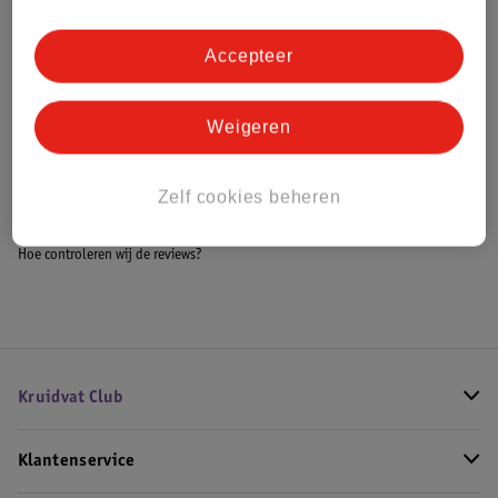
Accepteer
Bestel & Bezorginformatie
Weigeren
Bekijk ook
Zelf cookies beheren
Meer
999 Games
Alle Bordspellen
Hoe controleren wij de reviews?
Kruidvat Club
Klantenservice