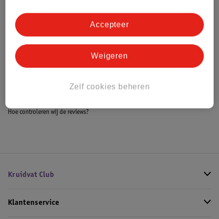
Accepteer
Bestel & Bezorginformatie
Weigeren
Bekijk ook
Zelf cookies beheren
Meer
999 Games
Alle Kaartspellen
Hoe controleren wij de reviews?
Kruidvat Club
Klantenservice