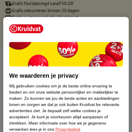
Gratis thuisbezorgd vanaf 50.00
Gratis retourneren binnen 30 dagen
Gratis punten met je Kruidvat kaart
Over dit product
Productinformatie
We waarderen je privacy
Wij gebruiken cookies om je de beste online ervaring te
Etiketinformatie
bieden en om onze website persoonlijker en makkelijker te
maken.
Zo kunnen we jou de beste acties en aanbiedingen
Nature Impact Score
tonen en zorgen we dat je ook buiten Kruidvat.be relevante
advertenties ziet.
Je bepaalt zelf welke cookies je
Dit product heeft (nog) geen Nature
accepteert.
Je kunt je voorkeuren altijd aanpassen of
Impact Score.
intrekken.
Meer informatie over hoe we je gegevens
Meer informatie
verwerken lees je in ons
Privacybeleid
.