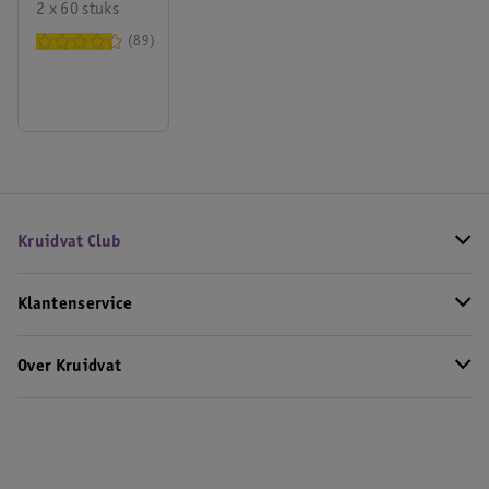
Tandenstokers
2 x 60 stuks
Met Unieke
89
Borstelfunctie
Kruidvat Club
Klantenservice
Over Kruidvat