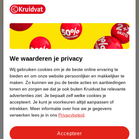
Over dit product
Productinformatie
We waarderen je privacy
Etiketinformatie
Wij gebruiken cookies om je de beste online ervaring te
bieden en om onze website persoonlijker en makkelijker te
maken.
Zo kunnen we jou de beste acties en aanbiedingen
Nature Impact Score
tonen en zorgen we dat je ook buiten Kruidvat.be relevante
Dit product heeft (nog) geen Nature
advertenties ziet.
Je bepaalt zelf welke cookies je
Impact Score.
accepteert.
Je kunt je voorkeuren altijd aanpassen of
Meer informatie
intrekken.
Meer informatie over hoe we je gegevens
verwerken lees je in ons
Privacybeleid
.
Bestel & Bezorginformatie
Accepteer