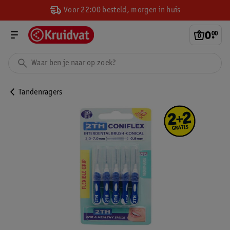
Voor 22:00 besteld, morgen in huis
0
.
00
Tandenragers