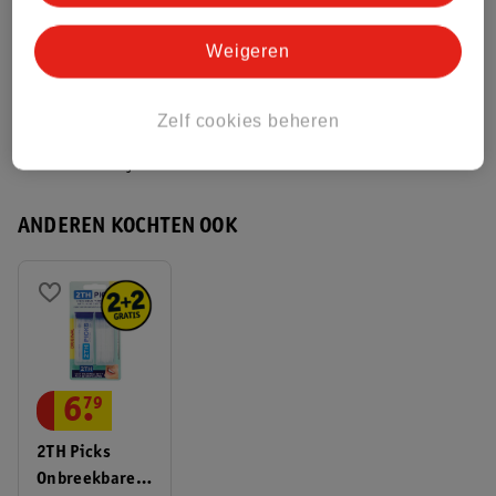
Weigeren
Bekijk ook
Meer
2TH
Alle Tandenragers
Zelf cookies beheren
Hoe controleren wij de reviews?
ANDEREN KOCHTEN OOK
6
.
79
2TH Picks
Onbreekbare