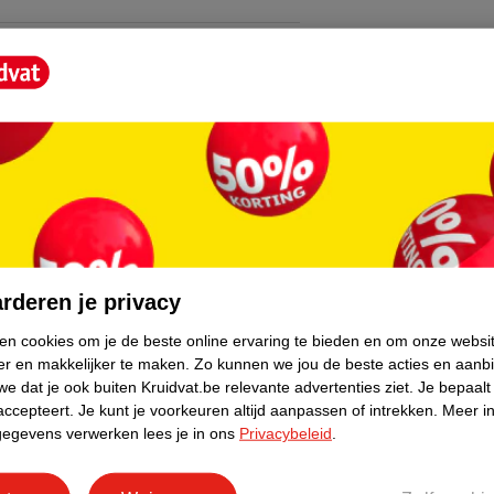
én gratis digitale spaarzegel. Bij zes
 Kruidvat Eigen Merk-aanbiedingen te kopen;
ding 0-6 maanden, geneesmiddelen, boeken,
 postzegels. Ook bij aankopen gedaan via
core.
n doen aan de spaaractie moet je
nload hebben.
rderen je privacy
met 30 augustus 2026 één unieke Landal-
ken cookies om je de beste online ervaring te bieden en om onze websi
al. Eén voucher geeft korting op één
er en makkelijker te maken.
Zo kunnen we jou de beste acties en aanb
e dat je ook buiten Kruidvat.be relevante advertenties ziet.
Je bepaalt
 dan voor meerdere vouchers en maak
accepteert.
Je kunt je voorkeuren altijd aanpassen of intrekken.
Meer in
gegevens verwerken lees je in ons
Privacybeleid
.
ale korting kun je vinden op