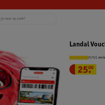
r
Landal Vouc
1 revi
(5/5)
25
.
00