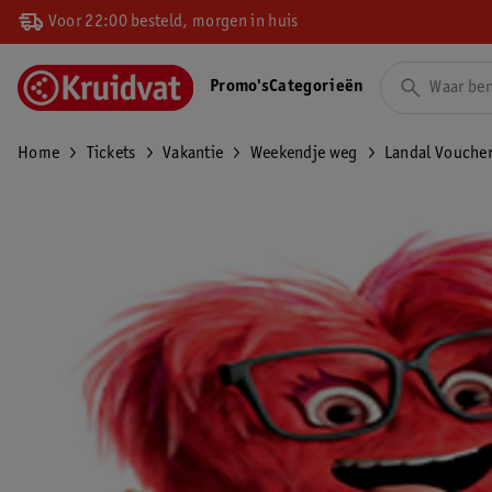
Voor 22:00 besteld, morgen in huis
Promo's
Categorieën
Home
Tickets
Vakantie
Weekendje weg
Landal Vouche