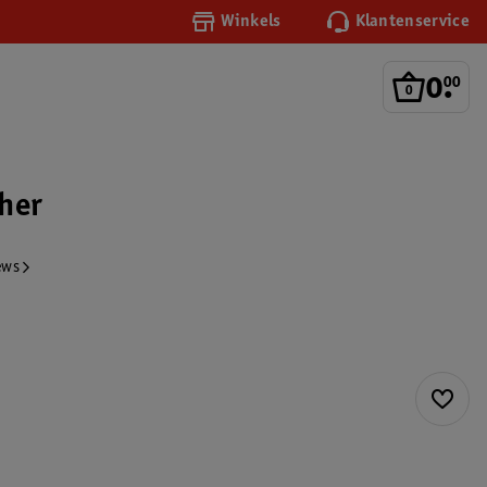
Winkels
Klantenservice
0
.
00
her
ews