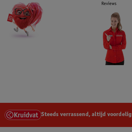
en/of Landal.
Reviews
• Kruidvat, queueup en Landal zijn gerechtigd consumenten te diskwal
consumenten niet conform deze voorwaarden handelen, dan wel indien
anderszins op frauduleuze wijze toegang verschaft tot deze actie.
• Kruidvat en/of Landal behouden zich het recht voor de actie eenzijdi
wijziging of beëindiging zal hiervan mededeling worden gedaan op de
Vragen
Voor algemene vragen kun je contact opnemen met de klantenservice v
kortingsvoucher kun je contact opnemen met de klantenservice van q
contact opnemen met de klantenservice van Landal.
EAN code:8720674420950
Steeds verrassend, altijd voordelig