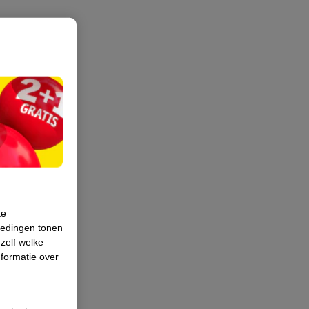
te
iedingen tonen
 zelf welke
formatie over