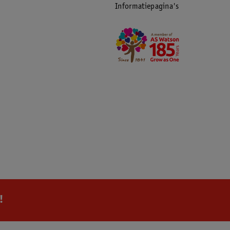
Informatiepagina's
ificeren wanneer zij van mening zijn dat
 men zich naar het oordeel van Kruidvat
g te wijzigen of te beëindigen. In geval van
 website van Kruidvat.
an Kruidvat. Voor vragen over jouw
ueueup. Voor vragen over een boeking kun je
!