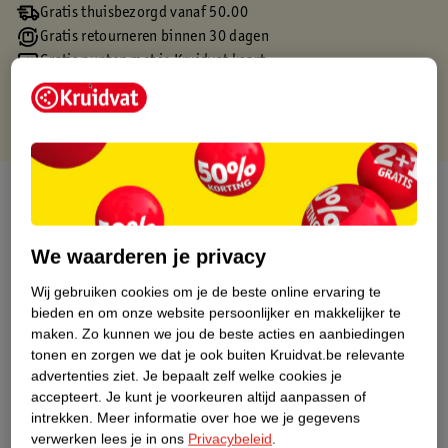
Gratis thuisbezorgd vanaf 50.00
Gratis retourneren binnen 30 dagen
Gratis punten met je Kruidvat kaart
Over dit product
Productinformatie
We waarderen je privacy
Wij gebruiken cookies om je de beste online ervaring te
Etiketinformatie
bieden en om onze website persoonlijker en makkelijker te
maken.
Zo kunnen we jou de beste acties en aanbiedingen
Nature Impact Score
tonen en zorgen we dat je ook buiten Kruidvat.be relevante
advertenties ziet.
Je bepaalt zelf welke cookies je
Dit product heeft (nog) geen Nature
accepteert.
Je kunt je voorkeuren altijd aanpassen of
Impact Score.
intrekken.
Meer informatie over hoe we je gegevens
Meer informatie
verwerken lees je in ons
Privacybeleid
.