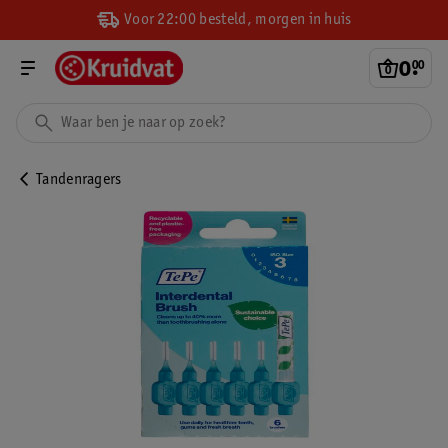
Voor 22:00 besteld, morgen in huis
0
.
00
Tandenragers