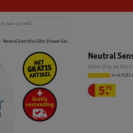
Neutral Sensitive Skin Shower Gel
Neutral Sen
250ml
Prijs per
liter
2
21 
(4.62/5)
5
.
75