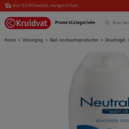
Voor 22:00 besteld, morgen in huis
Promo's
Categorieën
Home
Verzorging
Bad- en doucheproducten
Douchegel