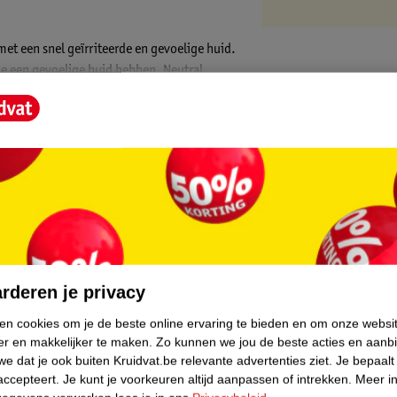
met een snel geïrriteerde en gevoelige huid.
ie een gevoelige huid hebben. Neutral
el is pH-huidneutraal (pH-waarde: 4,5 -
ert effectief vuil, zweet, olie en andere
verrijkt met plantaardige, hydraterende
voedende ingrediënten zijn bovendien 100%
ouchen een schone, frisse huid hebt, die ook
rtificeerd door Nordic Ecolabel, Astma
core.
rderen je privacy
ken cookies om je de beste online ervaring te bieden en om onze websi
er en makkelijker te maken.
Zo kunnen we jou de beste acties en aanb
rd
e dat je ook buiten Kruidvat.be relevante advertenties ziet.
Je bepaalt
accepteert.
Je kunt je voorkeuren altijd aanpassen of intrekken.
Meer in
raal