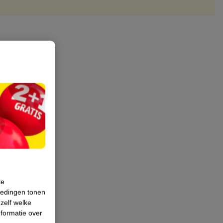
te
iedingen tonen
 zelf welke
formatie over