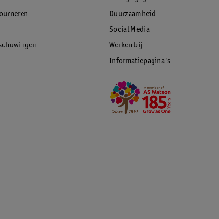
elt goed!
tourneren
Duurzaamheid
Social Media
rschuwingen
Werken bij
Informatiepagina's