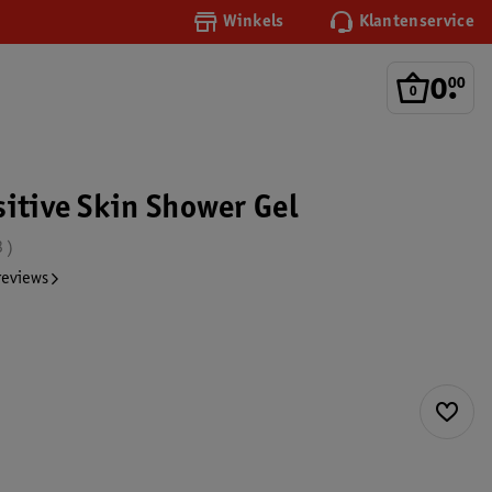
Winkels
Klantenservice
0
.
00
sitive Skin Shower Gel
3
reviews