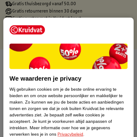
Gratis thuisbezorgd vanaf 50.00
Gratis retourneren binnen 30 dagen
Gratis punten met je Kruidvat kaart
Over dit product
Productinformatie
We waarderen je privacy
Wij gebruiken cookies om je de beste online ervaring te
Etiketinformatie
bieden en om onze website persoonlijker en makkelijker te
maken.
Zo kunnen we jou de beste acties en aanbiedingen
Nature Impact Score
tonen en zorgen we dat je ook buiten Kruidvat.be relevante
advertenties ziet.
Je bepaalt zelf welke cookies je
Dit product heeft (nog) geen Nature
accepteert.
Je kunt je voorkeuren altijd aanpassen of
Impact Score.
intrekken.
Meer informatie over hoe we je gegevens
Meer informatie
verwerken lees je in ons
Privacybeleid
.