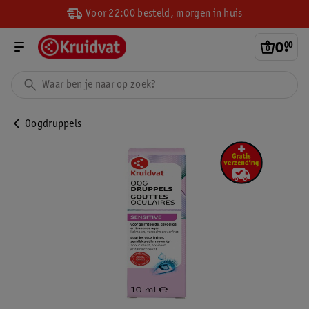
Voor 22:00 besteld, morgen in huis
0
.
00
Oogdruppels