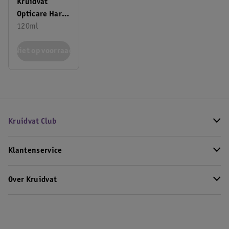
Kruidvat
Opticare Harde
Lenzen
120ml
Conditioner
Niet op voorraad
Step 2
Kruidvat Club
Klantenservice
Over Kruidvat