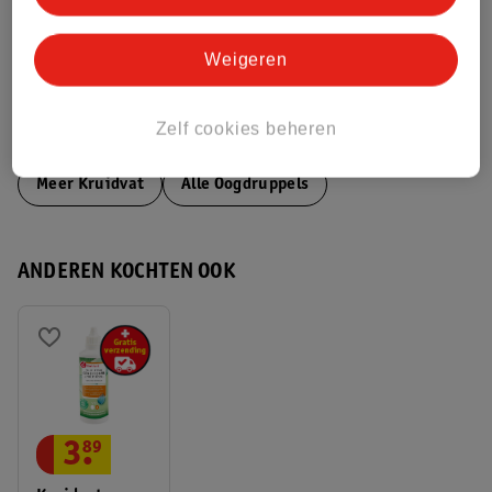
Aanvullende informatie
Weigeren
Zelf cookies beheren
Bekijk ook
Meer
Kruidvat
Alle Oogdruppels
ANDEREN KOCHTEN OOK
3
.
89