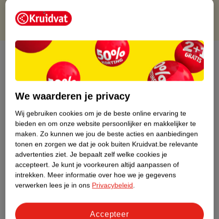
Over dit product
Productinformatie
We waarderen je privacy
Etiketinformatie
Wij gebruiken cookies om je de beste online ervaring te
bieden en om onze website persoonlijker en makkelijker te
maken.
Zo kunnen we jou de beste acties en aanbiedingen
Nature Impact Score
tonen en zorgen we dat je ook buiten Kruidvat.be relevante
Dit product heeft (nog) geen Nature
advertenties ziet.
Je bepaalt zelf welke cookies je
Impact Score.
accepteert.
Je kunt je voorkeuren altijd aanpassen of
Meer informatie
intrekken.
Meer informatie over hoe we je gegevens
verwerken lees je in ons
Privacybeleid
.
Bestel & Bezorginformatie
Accepteer