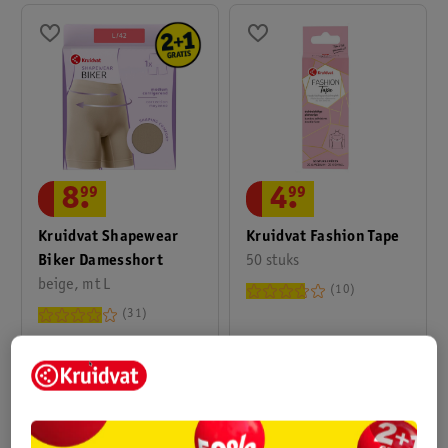
8
.
99
4
.
99
Kruidvat Shapewear
Kruidvat Fashion Tape
Biker Damesshort
50 stuks
beige, mt L
10
31