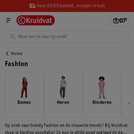
Voor 22:00 besteld, morgen in huis
0
.
00
Home
Fashion
Dames
Heren
Kinderen
Ac
Op zoek naar trendy fashion en de nieuwste trends? Bij Kruidvat
shop je kleding voordelig! Zo kun je altijd goed gekleed de deur