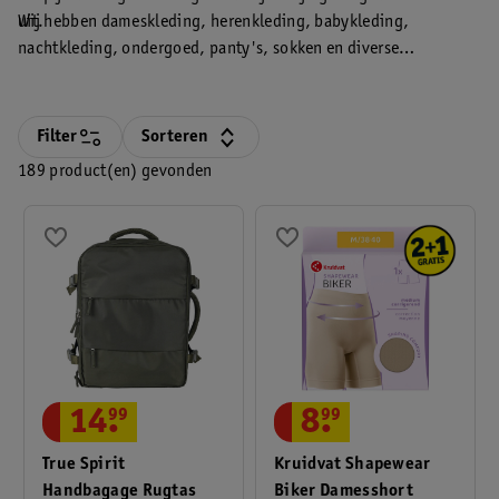
uit.
Wij hebben dameskleding, herenkleding, babykleding,
nachtkleding, ondergoed, panty's, sokken en diverse
accessoires om je outfit compleet te maken. Ook shop je bij
Kruidvat A-merken voor een verrassende prijs!
Filter
Sorteren
189 product(en) gevonden
14
.
99
8
.
99
True Spirit
Kruidvat Shapewear
Handbagage Rugtas
Biker Damesshort