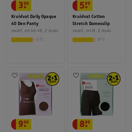
3
.
99
5
.
99
Kruidvat Daily Opaque
Kruidvat Cotton
40 Den Panty
Stretch Damesslip
zwart, mt 46-48, 2 stuks
zwart, mt M, 2 stuks
17
67
9
.
99
8
.
99