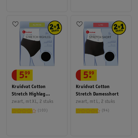
5
.
99
5
.
99
Kruidvat Cotton
Kruidvat Cotton
Stretch Highleg
Stretch Damesshort
Damesslip
zwart, mt XL, 2 stuks
zwart, mt L, 2 stuks
103
94