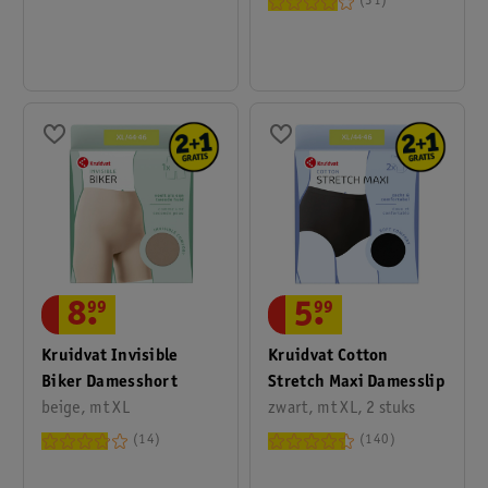
31
8
.
99
5
.
99
Kruidvat Invisible
Kruidvat Cotton
Biker Damesshort
Stretch Maxi Damesslip
beige, mt XL
zwart, mt XL, 2 stuks
14
140