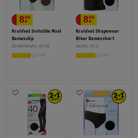
8
.
99
8
.
99
Kruidvat Invisible Maxi
Kruidvat Shapewear
Damesslip
Biker Damesshort
donkerbruin, mt XL
zwart, mt L
13
31