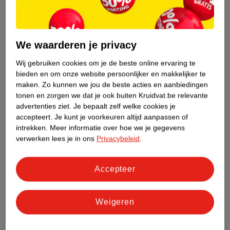
We waarderen je privacy
Wij gebruiken cookies om je de beste online ervaring te
bieden en om onze website persoonlijker en makkelijker te
5
.
99
9
.
99
maken.
Zo kunnen we jou de beste acties en aanbiedingen
tonen en zorgen we dat je ook buiten Kruidvat.be relevante
Kruidvat Cotton
Kruidvat Shapewear
advertenties ziet.
Je bepaalt zelf welke cookies je
Stretch Damesshort
Damessinglet
accepteert.
Je kunt je voorkeuren altijd aanpassen of
wit, mt L, 2 stuks
beige, mt XL
intrekken.
Meer informatie over hoe we je gegevens
verwerken lees je in ons
Privacybeleid
.
94
42
Accepteer
Weigeren