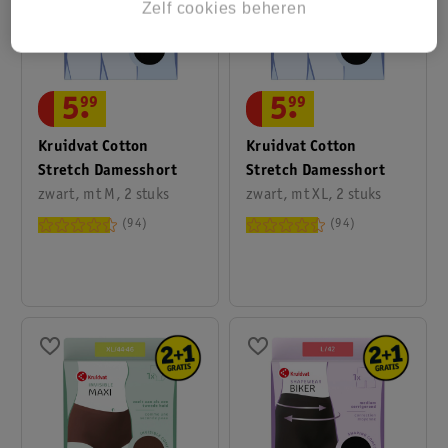
Zelf cookies beheren
5
.
99
5
.
99
Kruidvat Cotton
Kruidvat Cotton
Stretch Damesshort
Stretch Damesshort
zwart, mt M, 2 stuks
zwart, mt XL, 2 stuks
94
94