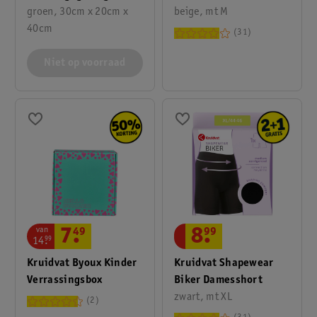
groen, 30cm x 20cm x
beige, mt M
40cm
31
Niet op voorraad
van
8
.
99
7
.
49
14
.
99
Kruidvat Shapewear
Kruidvat Byoux Kinder
Biker Damesshort
Verrassingsbox
zwart, mt XL
2