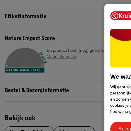
Etiketinformatie
Nature Impact Score
Dit product heeft (nog) geen Nature Impact S
Meer informatie
We waa
Wij gebrui
Bestel & Bezorginformatie
persoonlijk
en zorgen w
cookies je 
hoe we je 
Bekijk ook
Acce