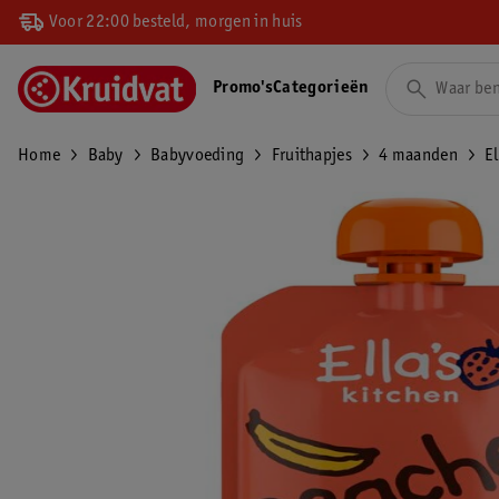
Voor 22:00 besteld, morgen in huis
Promo's
Categorieën
Home
Baby
Babyvoeding
Fruithapjes
4 maanden
E