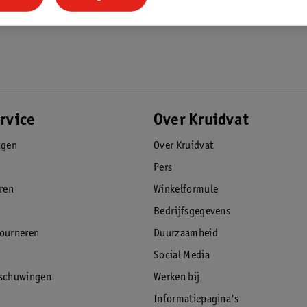
rvice
Over Kruidvat
agen
Over Kruidvat
Pers
eren
Winkelformule
Bedrijfsgegevens
tourneren
Duurzaamheid
Social Media
rschuwingen
Werken bij
Informatiepagina's