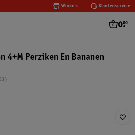
Winkels
Klantenservice
0
.
00
hen 4+M Perziken En Bananen
83