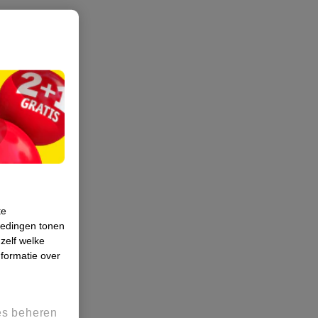
te
iedingen tonen
 zelf welke
formatie over
es beheren