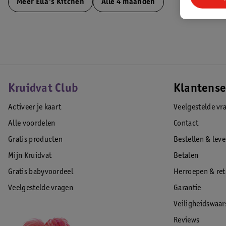
Meer
Ella's Kitchen
Alle 4 maanden
Kruidvat Club
Klantense
Activeer je kaart
Veelgestelde vr
Alle voordelen
Contact
Gratis producten
Bestellen & lev
Mijn Kruidvat
Betalen
Gratis babyvoordeel
Herroepen & re
Veelgestelde vragen
Garantie
Veiligheidswaa
Reviews