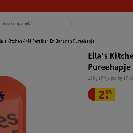
lla's Kitchen 4+M Perziken En Bananen Pureehapje
Ella's Kitc
Pureehapje
120g
Prijs per
kg
17.0
2
.
05