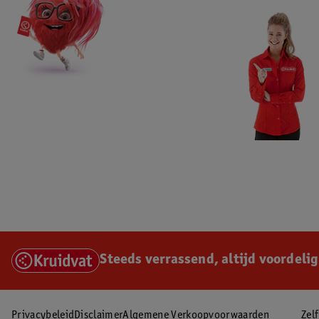
Steeds verrassend, altijd voordelig
Privacybeleid
Disclaimer
Algemene Verkoopvoorwaarden
Zel