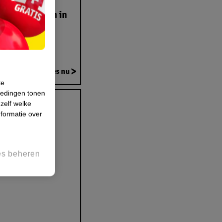
ntieproducten in
 jasje!
Lees nu
te
iedingen tonen
 zelf welke
formatie over
es beheren