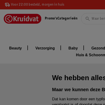
Voor 22:00 besteld, morgen in huis
Promo's
Categorieën
Beauty
Verzorging
Baby
Gezond
Huis & Schoon
We hebben alles
Maar we kunnen deze B
Dat kan komen door een typfou
verplaatst is of doordat deze 