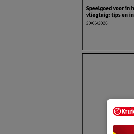
Speelgoed voor in 
vliegtuig: tips en i
29/06/2026