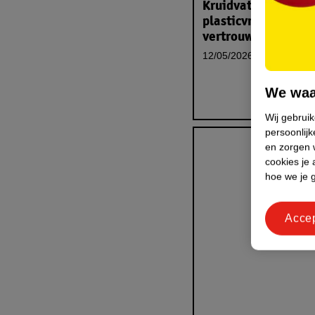
Kruidvat billendoek
plasticvrij, met de
vertrouwde kwalite
12/05/2026
We waa
Wij gebrui
persoonlijk
en zorgen w
cookies je 
hoe we je 
Acce