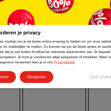
jes: nu
Kruidvat doucheproducten
Kruidvat
en de Nature Impact Score:
incontine
it
zo zit dat
een nieuw
02/04/2026
26/03/2026
rderen je privacy
Lees nu
Lees nu
ken cookies om je de beste online ervaring te bieden en om onze websi
er en makkelijker te maken.
Zo kunnen we jou de beste acties en aanb
e dat je ook buiten Kruidvat.be relevante advertenties ziet.
Je bepaalt
accepteert.
Je kunt je voorkeuren altijd aanpassen of intrekken.
Meer in
gegevens verwerken lees je in ons
Privacybeleid
.
pteer
Weigeren
Zelf cooki