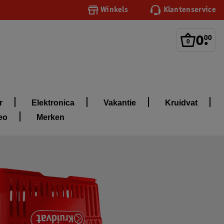
Winkels
Klantenservice
0
.
00
r
Elektronica
Vakantie
Kruidvat
eo
Merken