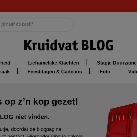
Kruidvat BLOG
heid
Lichamelijke Klachten
Stapje Duurzame
maak
Feestdagen & Cadeaus
Foto
Vid
 op z’n kop gezet!
LOG niet vinden.
tje, doordat de blogpagina
niet bestaat. Hieronder vind je enkele