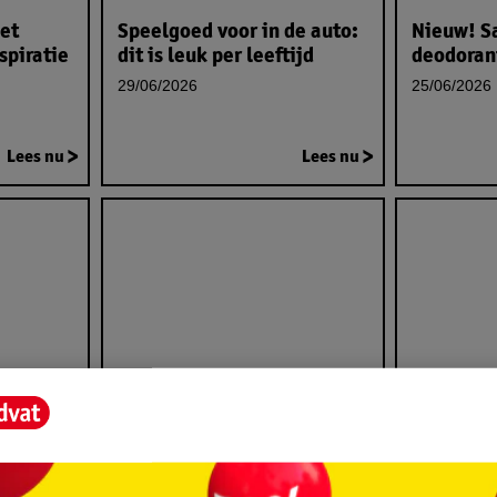
het
Speelgoed voor in de auto:
Nieuw! S
nspiratie
dit is leuk per leeftijd
deodorant
29/06/2026
25/06/2026
Lees nu
Lees nu