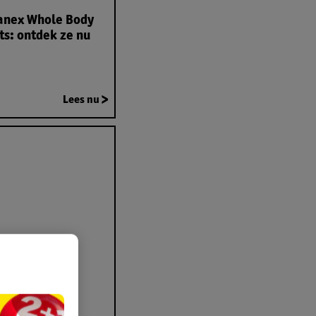
anex Whole Body
s: ontdek ze nu
Lees nu