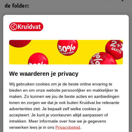
de folder:
Kruidvat folder
Geldig van 4 t/m 16 augustus 2026.
Bekijk folder
We waarderen je privacy
Wij gebruiken cookies om je de beste online ervaring te
bieden en om onze website persoonlijker en makkelijker te
maken.
Zo kunnen we jou de beste acties en aanbiedingen
Kruidvat Club
tonen en zorgen we dat je ook buiten Kruidvat.be relevante
advertenties ziet.
Je bepaalt zelf welke cookies je
accepteert.
Je kunt je voorkeuren altijd aanpassen of
Klantenservice
intrekken.
Meer informatie over hoe we je gegevens
verwerken lees je in ons
Privacybeleid
.