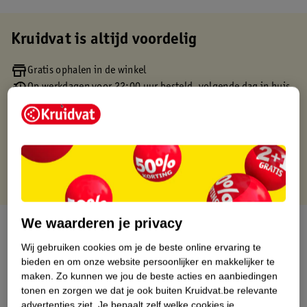
Kruidvat is altijd voordelig
Gratis ophalen in de winkel
Op werkdagen voor 22:00 uur besteld, volgende dag in huis
Gratis thuisbezorgd vanaf 50.00
Gratis retourneren binnen 30 dagen
Gratis punten met je Kruidvat kaart
We waarderen je privacy
Over dit product
Wij gebruiken cookies om je de beste online ervaring te
Productinformatie
bieden en om onze website persoonlijker en makkelijker te
maken.
Zo kunnen we jou de beste acties en aanbiedingen
tonen en zorgen we dat je ook buiten Kruidvat.be relevante
Etiketinformatie
advertenties ziet.
Je bepaalt zelf welke cookies je