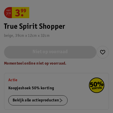
van
3
.
99
7
.
99
True Spirit Shopper
beige, 39cm x 12cm x 32cm
Niet op voorraad
Momenteel online niet op voorraad.
Actie
Koopjeshoek 50% korting
Bekijk alle actieproducten