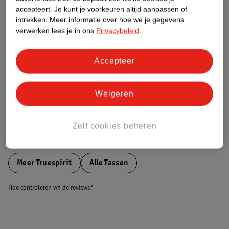
accepteert.
Je kunt je voorkeuren altijd aanpassen of
intrekken.
Meer informatie over hoe we je gegevens
Nature Impact Score
verwerken lees je in ons
Privacybeleid
.
Dit product heeft (nog) geen Nature
Impact Score.
Accepteer
Meer informatie
Weigeren
Bestel & Bezorginformatie
Zelf cookies beheren
Bekijk ook
Meer
Truespirit
Alle Tassen
Hoe controleren wij de reviews?