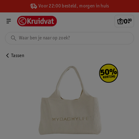
Voor 22:00 besteld, morgen in huis
0
.
00
Tassen