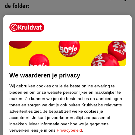
de folder:
Kruidvat folder
Geldig van 4 t/m 16 augustus 2026.
Bekijk folder
We waarderen je privacy
Wij gebruiken cookies om je de beste online ervaring te
bieden en om onze website persoonlijker en makkelijker te
maken.
Zo kunnen we jou de beste acties en aanbiedingen
Kruidvat Club
tonen en zorgen we dat je ook buiten Kruidvat.be relevante
advertenties ziet.
Je bepaalt zelf welke cookies je
accepteert.
Je kunt je voorkeuren altijd aanpassen of
Klantenservice
intrekken.
Meer informatie over hoe we je gegevens
verwerken lees je in ons
Privacybeleid
.