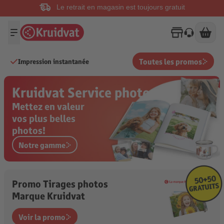
Le retrait en magasin est toujours gratuit
Toutes les promos
Impression instantanée
Kruidvat Service photos
Mettez en valeur

vos plus belles

photos!
Notre gamme
Promo Tirages photos
Marque Kruidvat
Voir la promo