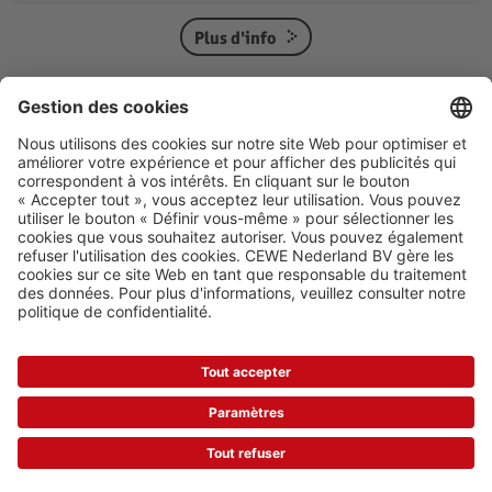
Plus d'info
* Voir la page de promotion pour toutes les conditions et la date de validité.
Tous les prix indiqués sont hors frais de traitement et d'envoi et TVA incluse.
Les remises ne sont pas incluses dans les prix affichés, mais apparaissent
après la saisie du code de remise. Les remises sont déduites sur les
commandes, placées pendant la période de promotion. Codes promos ne
sont pas cumulables et s’appliquent aux prix de vente réguliers.
Voir la page
de promotion ici.
TOUJOURS SURPRENANT ET AVANTAGEUX!
POLITIQUE DE CONFIDENTIALITÉ
CONDITIONS GÉNÉRALES DE VENTE
CLAUSE DE NON-RESPONSABILITÉ
GESTION DES COOKIES