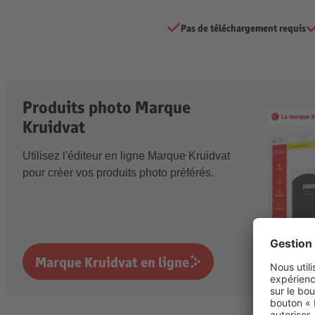
Pas de téléchargement requis
Produits photo Marque
Kruidvat
Utilisez l'éditeur en ligne Marque Kruidvat
pour créer vos produits photo préférés.
Marque Kruidvat en ligne