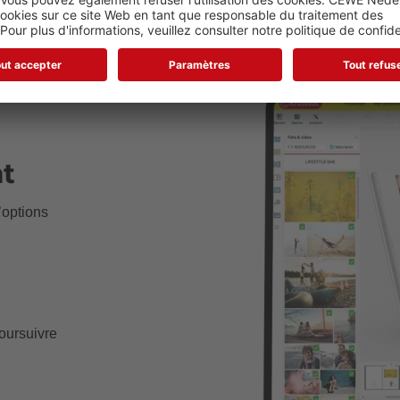
at
’options
poursuivre