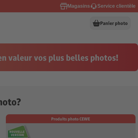
Magasins
Service clientèle
Panier photo
n valeur vos plus belles photos!
hoto?
Produits photo CEWE