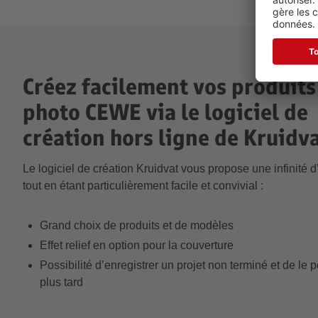
Créez facilement vos produits
photo CEWE via le logiciel de
création hors ligne de Kruidv
Le logiciel de création Kruidvat vous propose une infinité d
tout en étant particulièrement facile et convivial :
Grand choix de produits et de modèles
Effet relief en option pour la couverture
Possibilité d’enregistrer un projet non terminé et de le 
plus tard