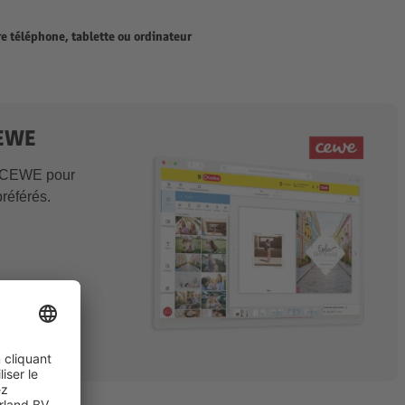
 téléphone, tablette ou ordinateur
CEWE
ne CEWE pour
préférés.