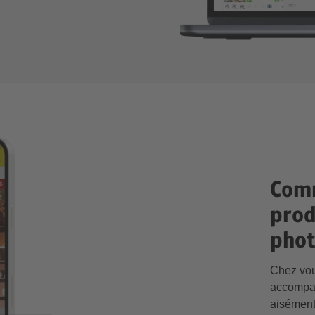
Comm
prod
phot
Chez vou
accompag
aisément