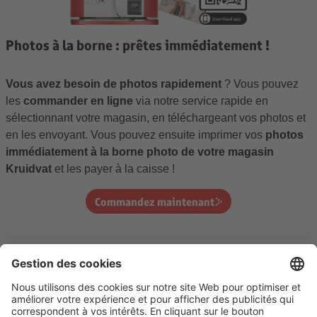
Photos à la borne : prêtes immédiatement !
Vous avez besoin de photos rapidement
? Vous pouvez
les
commander en ligne
via notre service rapide en
sélectionnant votre magasin, en téléchargeant vos photos et
en les envoyant. Vous pouvez ensuite imprimer vos
photos
immédiatement à la borne photo de votre magasin
Kruidvat
et les payer à la caisse !
Commandez maintenant
* Voir la page de promotion pour toutes les conditions et la date de validité.
Tous les prix indiqués sont hors frais de traitement et d'envoi et TVA incluse.
Les remises ne sont pas incluses dans les prix affichés, mais apparaissent
après la saisie du code de remise. Les remises sont déduites sur les
commandes, placées pendant la période de promotion. Codes promos ne
sont pas cumulables et s’appliquent aux prix de vente réguliers.
Voir la page